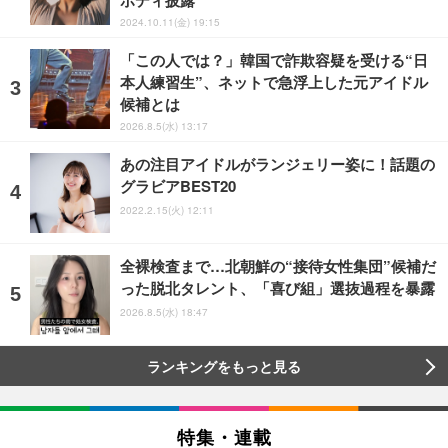
2024.10.11(金) 19:15
「この人では？」韓国で詐欺容疑を受ける“日
本人練習生”、ネットで急浮上した元アイドル
候補とは
2026.8.5(水) 13:17
あの注目アイドルがランジェリー姿に！話題の
グラビアBEST20
2022.2.15(火) 12:11
全裸検査まで…北朝鮮の“接待女性集団”候補だ
った脱北タレント、「喜び組」選抜過程を暴露
2026.8.5(水) 18:47
ランキングをもっと見る
特集・連載