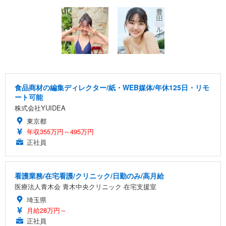
食品商材の編集ディレクター/紙・WEB媒体/年休125日・リモ
ート可能
株式会社YUIDEA
東京都
年収355万円～495万円
正社員
看護業務/在宅看護/クリニック/日勤のみ/高月給
医療法人青木会 青木中央クリニック 在宅支援室
埼玉県
月給28万円～
正社員