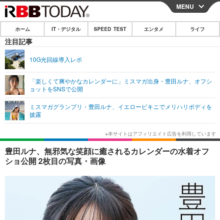
MENU
CLOSE
ホーム
IT・デジタル
SPEED TEST
エンタメ
ライフ
ホーム
注目記事
IT・デジタル
10G光回線導入レポ
IT・デジタルTOP
スマートフォン
SPEED TEST
「楽しくて爽やかなカレンダーに」ミスマガ出身・豊田ルナ、オフシ
ョットをSNSで公開
ネタ
ガジェット・ツール
エンタメ
ミスマガグランプリ・豊田ルナ、イエロービキニでメリハリボディを
ショッピング
その他
披露
エンタメTOP
映画・ドラマ
ライフ
韓流・K-POP
韓国・芸能
ライフTOP
グルメ
リリース一覧
豊田ルナ、無邪気な笑顔に癒されるカレンダーの水着オフ
音楽
スポーツ
ペット
ショッピング
ショ公開 2枚目の写真・画像
プッシュ通知の停止方法
グラビア
ブログ
その他
ショッピング
その他