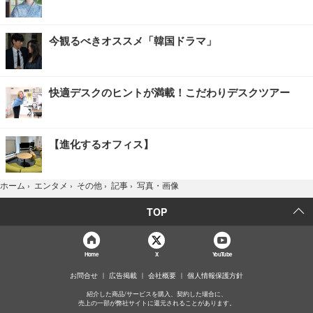
今観るべきオススメ「韓国ドラマ」
快適デスクのヒントが満載！こだわりデスクツアー
【進化するオフィス】
写真・画像
ホーム
›
エンタメ
›
その他
›
記事
›
TOP
Home
X
YouTube
お問合せ
広告掲載
会社概要
個人情報保護方針
紹介した商品/サービスを購入、契約した場合に、
売上の一部が弊社サイトに還元されることがあります。