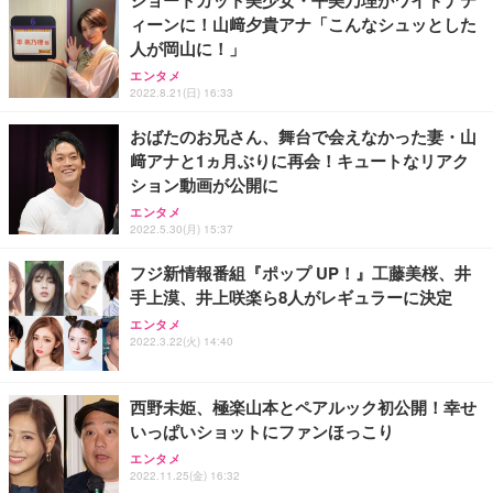
ィーンに！山﨑夕貴アナ「こんなシュッとした
人が岡山に！」
エンタメ
2022.8.21(日) 16:33
おばたのお兄さん、舞台で会えなかった妻・山
﨑アナと1ヵ月ぶりに再会！キュートなリアク
ション動画が公開に
エンタメ
2022.5.30(月) 15:37
フジ新情報番組『ポップ UP！』工藤美桜、井
手上漠、井上咲楽ら8人がレギュラーに決定
エンタメ
2022.3.22(火) 14:40
西野未姫、極楽山本とペアルック初公開！幸せ
いっぱいショットにファンほっこり
エンタメ
2022.11.25(金) 16:32