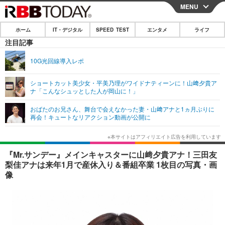
MENU
CLOSE
ホーム
IT・デジタル
SPEED TEST
エンタメ
ライフ
ホーム
注目記事
IT・デジタル
10G光回線導入レポ
IT・デジタルTOP
スマートフォン
SPEED TEST
ショートカット美少女・平美乃理がワイドナティーンに！山﨑夕貴ア
ナ「こんなシュッとした人が岡山に！」
ネタ
ガジェット・ツール
エンタメ
おばたのお兄さん、舞台で会えなかった妻・山﨑アナと1ヵ月ぶりに
ショッピング
その他
再会！キュートなリアクション動画が公開に
エンタメTOP
映画・ドラマ
ライフ
韓流・K-POP
韓国・芸能
ライフTOP
グルメ
リリース一覧
『Mr.サンデー』メインキャスターに山﨑夕貴アナ！三田友
音楽
スポーツ
ペット
ショッピング
梨佳アナは来年1月で産休入り＆番組卒業 1枚目の写真・画
プッシュ通知の停止方法
像
グラビア
ブログ
その他
ショッピング
その他