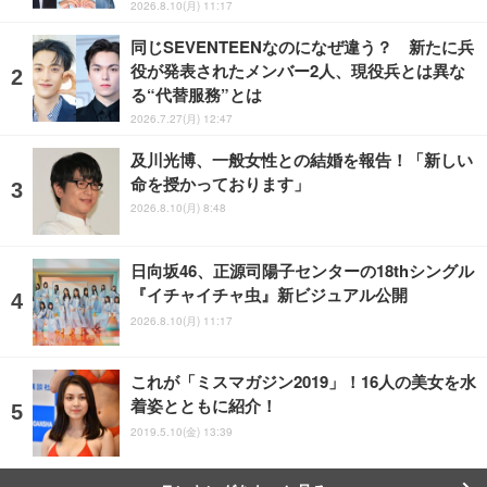
2026.8.10(月) 11:17
同じSEVENTEENなのになぜ違う？ 新たに兵
役が発表されたメンバー2人、現役兵とは異な
る“代替服務”とは
2026.7.27(月) 12:47
及川光博、一般女性との結婚を報告！「新しい
命を授かっております」
2026.8.10(月) 8:48
日向坂46、正源司陽子センターの18thシングル
『イチャイチャ虫』新ビジュアル公開
2026.8.10(月) 11:17
これが「ミスマガジン2019」！16人の美女を水
着姿とともに紹介！
2019.5.10(金) 13:39