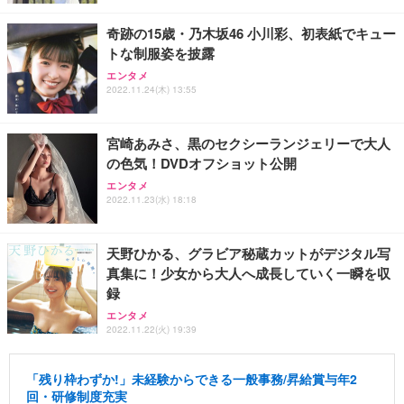
奇跡の15歳・乃木坂46 小川彩、初表紙でキュー
トな制服姿を披露
エンタメ
2022.11.24(木) 13:55
宮崎あみさ、黒のセクシーランジェリーで大人
の色気！DVDオフショット公開
エンタメ
2022.11.23(水) 18:18
天野ひかる、グラビア秘蔵カットがデジタル写
真集に！少女から大人へ成長していく一瞬を収
録
エンタメ
2022.11.22(火) 19:39
「残り枠わずか!」未経験からできる一般事務/昇給賞与年2
回・研修制度充実