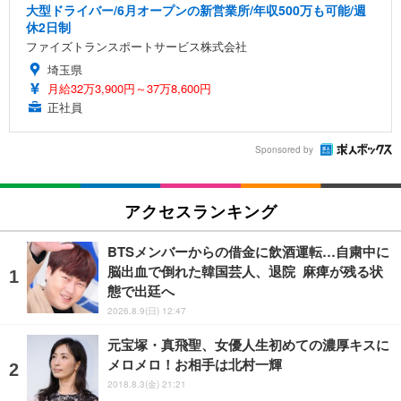
大型ドライバー/6月オープンの新営業所/年収500万も可能/週
休2日制
ファイズトランスポートサービス株式会社
埼玉県
月給32万3,900円～37万8,600円
正社員
Sponsored by
アクセスランキング
BTSメンバーからの借金に飲酒運転…自粛中に
脳出血で倒れた韓国芸人、退院 麻痺が残る状
態で出廷へ
2026.8.9(日) 12:47
元宝塚・真飛聖、女優人生初めての濃厚キスに
メロメロ！お相手は北村一輝
2018.8.3(金) 21:21