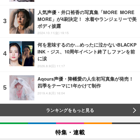
人気声優・井口裕香の写真集「MORE MORE
MORE」が4刷決定！ 水着やランジェリーで美
ボディ披露
2024.10.11(金) 19:15
何を意味するのか…めったに泣かないBLACKP
INK・ジス、10周年イベント終了しファンを前
に涙
2026.8.9(日) 11:17
Aqours声優・降幡愛の人生初写真集が発売！
四季をテーマに1年かけて制作
2019.4.8(月) 16:04
ランキングをもっと見る
特集・連載