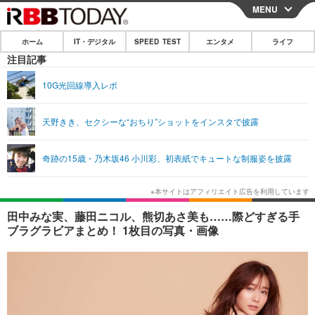
MENU
CLOSE
ホーム
IT・デジタル
SPEED TEST
エンタメ
ライフ
ホーム
注目記事
IT・デジタル
10G光回線導入レポ
IT・デジタルTOP
スマートフォン
SPEED TEST
天野きき、セクシーな“おちり”ショットをインスタで披露
ネタ
ガジェット・ツール
エンタメ
奇跡の15歳・乃木坂46 小川彩、初表紙でキュートな制服姿を披露
ショッピング
その他
エンタメTOP
映画・ドラマ
ライフ
韓流・K-POP
韓国・芸能
ライフTOP
グルメ
リリース一覧
田中みな実、藤田ニコル、熊切あさ美も……際どすぎる手
音楽
スポーツ
ペット
ショッピング
ブラグラビアまとめ！ 1枚目の写真・画像
プッシュ通知の停止方法
グラビア
ブログ
その他
ショッピング
その他