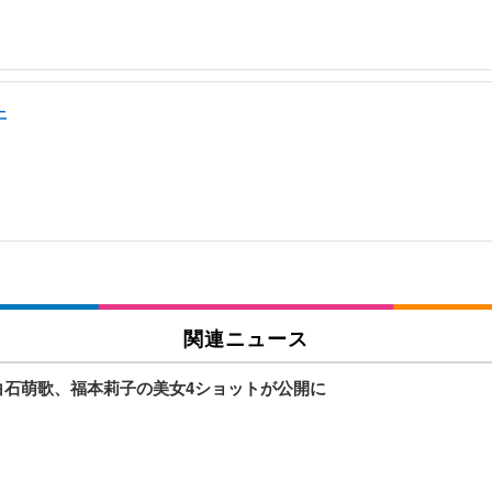
上
関連ニュース
白石萌歌、福本莉子の美女4ショットが公開に