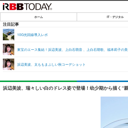
ホーム
IT・デジタル
ホーム
注目記事
IT・デジタル
10G光回線導入レポ
IT・デジタルTOP
SPEED TEST
東宝のエース集結！浜辺美波、上白石萌音 、上白石萌歌、福本莉子の美
ネタ
エンタメ
浜辺美波、太ももまぶしい秋コーデショット
ショッピング
エンタメTOP
ライフ
韓流・K-POP
ライフTOP
リリース一覧
浜辺美波、瑞々しい白のドレス姿で登場！幼少期から描く“親
音楽
ペット
プッシュ通知の停止方法
グラビア
その他
ショッピング