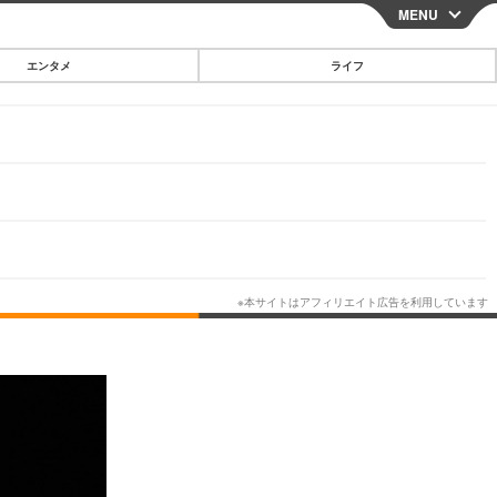
MENU
CLOSE
エンタメ
ライフ
スマートフォン
ガジェット・ツール
その他
映画・ドラマ
韓国・芸能
グルメ
スポーツ
ショッピング
ブログ
その他