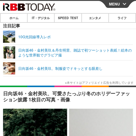
MENU
CLOSE
ホーム
IT・デジタル
SPEED TEST
エンタメ
ライフ
ホーム
注目記事
IT・デジタル
10G光回線導入レポ
IT・デジタルTOP
スマートフォン
SPEED TEST
日向坂46・金村美玖＆丹生明里、雑誌で初ツーショット表紙！絵本の
ような世界観でグラビア撮
ネタ
ガジェット・ツール
エンタメ
日向坂46・金村美玖、制服姿でドキッとする眼差し
ショッピング
その他
エンタメTOP
映画・ドラマ
ライフ
韓流・K-POP
韓国・芸能
ライフTOP
グルメ
リリース一覧
日向坂46・金村美玖、可愛さたっぷり冬のホリデーファッ
音楽
スポーツ
ペット
ショッピング
ション披露 1枚目の写真・画像
プッシュ通知の停止方法
グラビア
ブログ
その他
ショッピング
その他