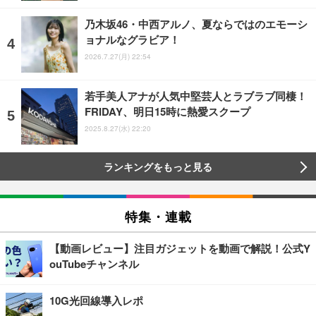
乃木坂46・中西アルノ、夏ならではのエモーシ
ョナルなグラビア！
2026.7.27(月) 22:54
若手美人アナが人気中堅芸人とラブラブ同棲！
FRIDAY、明日15時に熱愛スクープ
2025.8.27(水) 22:20
ランキングをもっと見る
特集・連載
【動画レビュー】注目ガジェットを動画で解説！公式Y
ouTubeチャンネル
10G光回線導入レポ