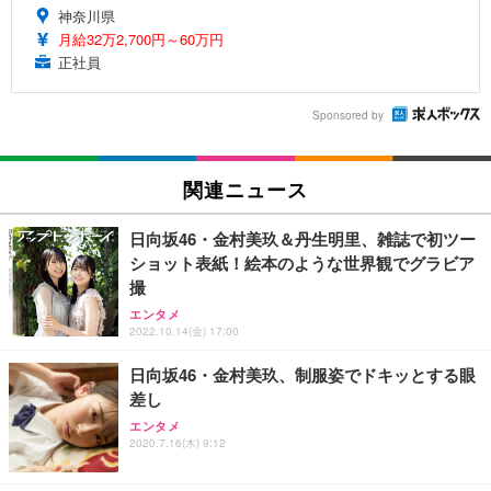
神奈川県
月給32万2,700円～60万円
正社員
Sponsored by
関連ニュース
日向坂46・金村美玖＆丹生明里、雑誌で初ツー
ショット表紙！絵本のような世界観でグラビア
撮
エンタメ
2022.10.14(金) 17:00
日向坂46・金村美玖、制服姿でドキッとする眼
差し
エンタメ
2020.7.16(木) 9:12