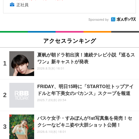
正社員
Sponsored by
アクセスランキング
夏帆が朝ドラ初出演！連続テレビ小説『巡るス
ワン』新キャストが発表
2026.8.5(水) 16:01
FRIDAY、明日15時に「STARTO社トップアイ
ドルと年下美女のバカンス」スクープを報道
2025.7.23(水) 20:54
バスケ女子・すみぽんが1st写真集を発売！セ
クシーなビキニ姿や大胆ショット公開！
2026.6.10(水) 18:01