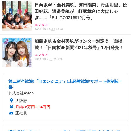
日向坂46・金村美玖、河田陽菜、丹生明里、松
田好花、渡邉美穂が一軒家舞台に大はしゃ
ぎ.......『B.L.T.2021年12月号』
エンタメ
2021.10.15(金) 19:08
加藤史帆＆金村美玖がセンター対談＆一面掲
載！「日向坂46新聞2021年秋号」12日発売！
エンタメ
2021.10.2(土) 20:09
第二新卒歓迎!「ITエンジニア」!未経験歓迎/サポート体制抜
群
株式会社Atech
大阪府
月給26万円～34万円
正社員