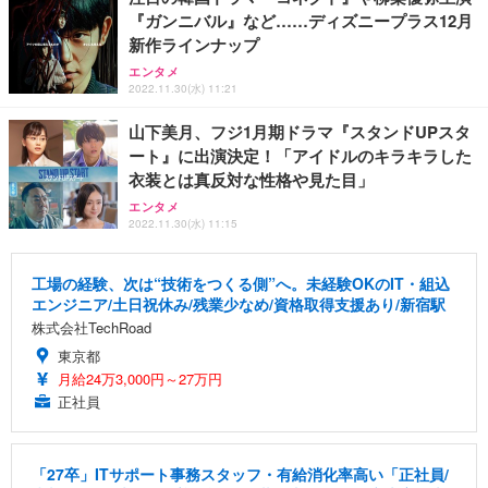
『ガンニバル』など……ディズニープラス12月
新作ラインナップ
エンタメ
2022.11.30(水) 11:21
山下美月、フジ1月期ドラマ『スタンドUPスタ
ート』に出演決定！「アイドルのキラキラした
衣装とは真反対な性格や見た目」
エンタメ
2022.11.30(水) 11:15
工場の経験、次は“技術をつくる側”へ。未経験OKのIT・組込
エンジニア/土日祝休み/残業少なめ/資格取得支援あり/新宿駅
株式会社TechRoad
東京都
月給24万3,000円～27万円
正社員
「27卒」ITサポート事務スタッフ・有給消化率高い「正社員/