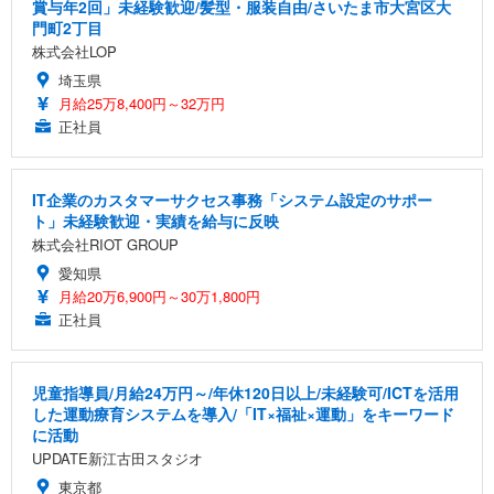
賞与年2回」未経験歓迎/髪型・服装自由/さいたま市大宮区大
門町2丁目
株式会社LOP
埼玉県
月給25万8,400円～32万円
正社員
IT企業のカスタマーサクセス事務「システム設定のサポー
ト」未経験歓迎・実績を給与に反映
株式会社RIOT GROUP
愛知県
月給20万6,900円～30万1,800円
正社員
児童指導員/月給24万円～/年休120日以上/未経験可/ICTを活用
した運動療育システムを導入/「IT×福祉×運動」をキーワード
に活動
UPDATE新江古田スタジオ
東京都