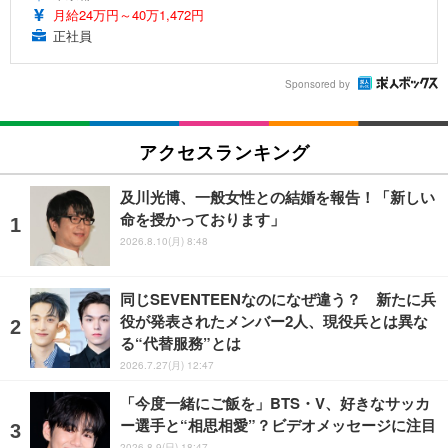
月給24万円～40万1,472円
正社員
Sponsored by
アクセスランキング
及川光博、一般女性との結婚を報告！「新しい
命を授かっております」
2026.8.10(月) 8:48
同じSEVENTEENなのになぜ違う？ 新たに兵
役が発表されたメンバー2人、現役兵とは異な
る“代替服務”とは
2026.7.27(月) 12:47
「今度一緒にご飯を」BTS・V、好きなサッカ
ー選手と“相思相愛”？ビデオメッセージに注目
2026.8.9(日) 18:47