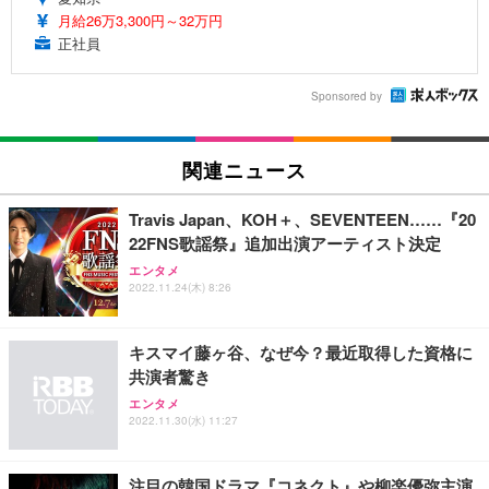
月給26万3,300円～32万円
正社員
Sponsored by
関連ニュース
Travis Japan、KOH＋、SEVENTEEN……『20
22FNS歌謡祭』追加出演アーティスト決定
エンタメ
2022.11.24(木) 8:26
キスマイ藤ヶ谷、なぜ今？最近取得した資格に
共演者驚き
エンタメ
2022.11.30(水) 11:27
注目の韓国ドラマ『コネクト』や柳楽優弥主演