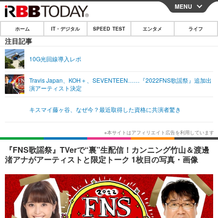
MENU
CLOSE
ホーム
IT・デジタル
SPEED TEST
エンタメ
ライフ
ホーム
注目記事
IT・デジタル
10G光回線導入レポ
IT・デジタルTOP
スマートフォン
SPEED TEST
Travis Japan、KOH＋、SEVENTEEN……『2022FNS歌謡祭』追加出
演アーティスト決定
ネタ
ガジェット・ツール
エンタメ
キスマイ藤ヶ谷、なぜ今？最近取得した資格に共演者驚き
ショッピング
その他
エンタメTOP
映画・ドラマ
ライフ
韓流・K-POP
韓国・芸能
ライフTOP
グルメ
リリース一覧
『FNS歌謡祭』TVerで“裏”生配信！カンニング竹山＆渡邊
音楽
スポーツ
ペット
ショッピング
渚アナがアーティストと限定トーク 1枚目の写真・画像
プッシュ通知の停止方法
グラビア
ブログ
その他
ショッピング
その他