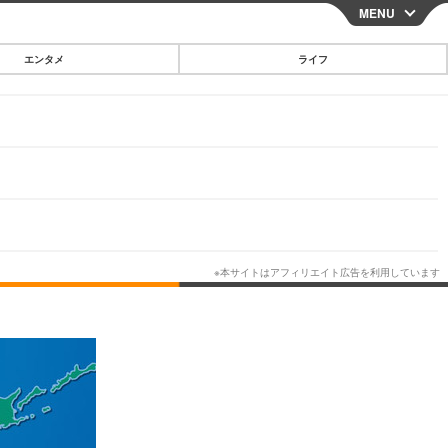
MENU
CLOSE
エンタメ
ライフ
スマートフォン
ガジェット・ツール
その他
映画・ドラマ
韓国・芸能
グルメ
スポーツ
ショッピング
ブログ
その他