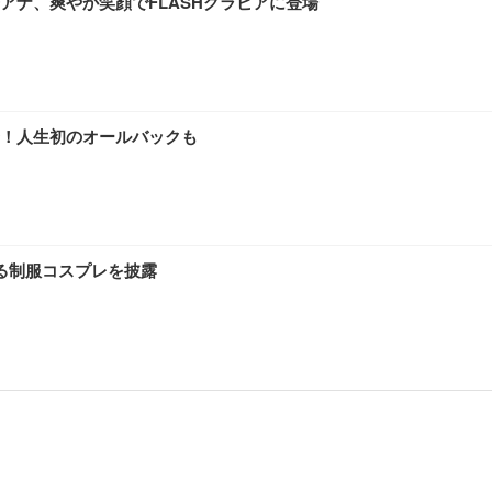
アナ、爽やか笑顔でFLASHグラビアに登場
！人生初のオールバックも
る制服コスプレを披露