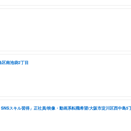
島区南池袋2丁目
SNSスキル習得」正社員/映像・動画系転職希望/大阪市淀川区西中島5