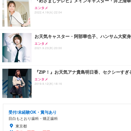
『めざましテレビ』メインキャスター・井上清華
エンタメ
2022.4.19(火) 22:04
お天気キャスター・阿部華也子、ハンサム大変身
エンタメ
2021.9.23(木) 20:00
『ZIP！』お天気アナ貴島明日香、セクシーすぎ
エンタメ
2019.9.12(木) 18:16
受付/未経験OK・賞与あり
目白もとおり歯科・矯正歯科
東京都