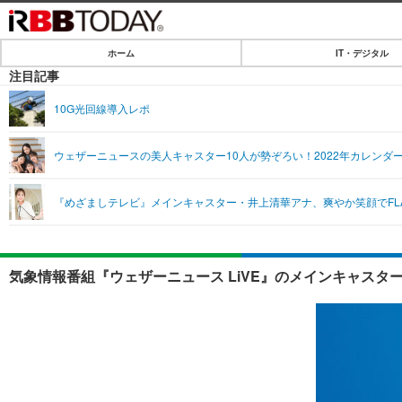
ホーム
IT・デジタル
ホーム
注目記事
IT・デジタル
10G光回線導入レポ
IT・デジタルTOP
SPEED TEST
ウェザーニュースの美人キャスター10人が勢ぞろい！2022年カレンダ
ネタ
エンタメ
『めざましテレビ』メインキャスター・井上清華アナ、爽やか笑顔でFL
ショッピング
エンタメTOP
ライフ
韓流・K-POP
ライフTOP
リリース一覧
気象情報番組『ウェザーニュース LiVE』のメインキャスタ
音楽
ペット
プッシュ通知の停止方法
グラビア
その他
ショッピング