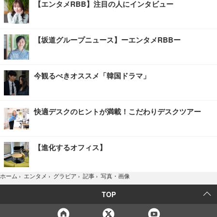
【エンタメRBB】注目の人にインタビュー
【坂道グループニュース】ーエンタメRBBー
今観るべきオススメ「韓国ドラマ」
快適デスクのヒントが満載！こだわりデスクツアー
【進化するオフィス】
写真・画像
ホーム
›
エンタメ
›
グラビア
›
記事
›
TOP