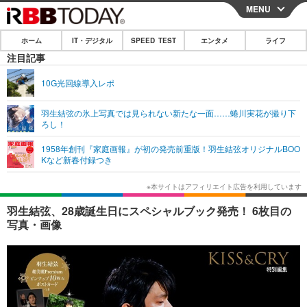
MENU
CLOSE
ホーム
IT・デジタル
SPEED TEST
エンタメ
ライフ
ホーム
注目記事
IT・デジタル
10G光回線導入レポ
IT・デジタルTOP
スマートフォン
SPEED TEST
羽生結弦の氷上写真では見られない新たな一面……蜷川実花が撮り下
ろし！
ネタ
ガジェット・ツール
エンタメ
1958年創刊『家庭画報』が初の発売前重版！羽生結弦オリジナルBOO
ショッピング
その他
Kなど新春付録つき
エンタメTOP
映画・ドラマ
ライフ
韓流・K-POP
韓国・芸能
ライフTOP
グルメ
リリース一覧
羽生結弦、28歳誕生日にスペシャルブック発売！ 6枚目の
音楽
スポーツ
ペット
ショッピング
写真・画像
プッシュ通知の停止方法
グラビア
ブログ
その他
ショッピング
その他