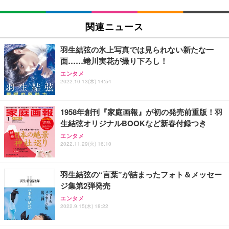
関連ニュース
羽生結弦の氷上写真では見られない新たな一
面……蜷川実花が撮り下ろし！
エンタメ
2022.10.13(木) 14:54
1958年創刊『家庭画報』が初の発売前重版！羽
生結弦オリジナルBOOKなど新春付録つき
エンタメ
2022.11.29(火) 16:10
羽生結弦の“言葉”が詰まったフォト＆メッセー
ジ集第2弾発売
エンタメ
2022.9.15(木) 18:22