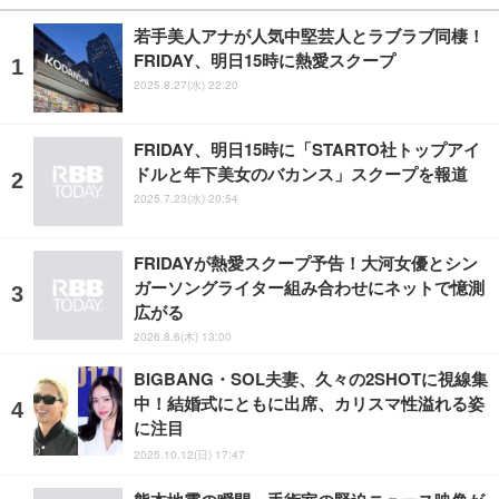
若手美人アナが人気中堅芸人とラブラブ同棲！
FRIDAY、明日15時に熱愛スクープ
2025.8.27(水) 22:20
FRIDAY、明日15時に「STARTO社トップアイ
ドルと年下美女のバカンス」スクープを報道
2025.7.23(水) 20:54
FRIDAYが熱愛スクープ予告！大河女優とシン
ガーソングライター組み合わせにネットで憶測
広がる
2026.8.6(木) 13:00
BIGBANG・SOL夫妻、久々の2SHOTに視線集
中！結婚式にともに出席、カリスマ性溢れる姿
に注目
2025.10.12(日) 17:47