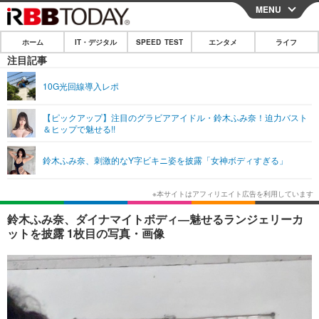
MENU
CLOSE
ホーム
IT・デジタル
SPEED TEST
エンタメ
ライフ
ホーム
注目記事
IT・デジタル
10G光回線導入レポ
IT・デジタルTOP
スマートフォン
SPEED TEST
【ピックアップ】注目のグラビアアイドル・鈴木ふみ奈！迫力バスト
＆ヒップで魅せる!!
ネタ
ガジェット・ツール
エンタメ
鈴木ふみ奈、刺激的なY字ビキニ姿を披露「女神ボディすぎる」
ショッピング
その他
エンタメTOP
映画・ドラマ
ライフ
韓流・K-POP
韓国・芸能
ライフTOP
グルメ
リリース一覧
鈴木ふみ奈、ダイナマイトボディ―魅せるランジェリーカ
音楽
スポーツ
ペット
ショッピング
ットを披露 1枚目の写真・画像
プッシュ通知の停止方法
グラビア
ブログ
その他
ショッピング
その他