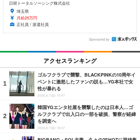
日研トータルソーシング株式会社
埼玉県
月給25万円
正社員 / 派遣社員
Sponsored by
アクセスランキング
ゴルフクラブで襲撃、BLACKPINKの10周年イ
ベントに激怒したファンの説も…YG本社で女
性が暴れる
2026.8.7(金) 10:47
韓国YGエンタ社屋を襲撃したのは日本人…ゴ
ルフクラブで出入口の一部を破損、警察が経緯
を調査へ
2026.8.7(金) 18:47
BIGBANG・SOL夫妻、久々の2SHOTに視線集