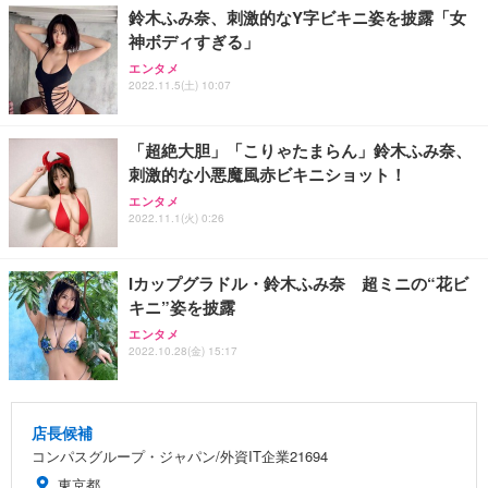
鈴木ふみ奈、刺激的なY字ビキニ姿を披露「女
神ボディすぎる」
エンタメ
2022.11.5(土) 10:07
「超絶大胆」「こりゃたまらん」鈴木ふみ奈、
刺激的な小悪魔風赤ビキニショット！
エンタメ
2022.11.1(火) 0:26
Iカップグラドル・鈴木ふみ奈 超ミニの“花ビ
キニ”姿を披露
エンタメ
2022.10.28(金) 15:17
店長候補
コンパスグループ・ジャパン/外資IT企業21694
東京都