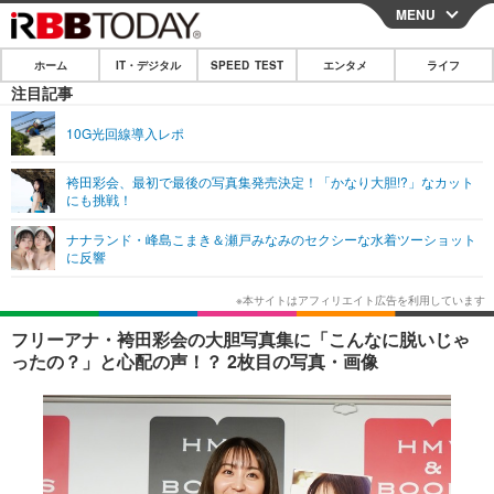
MENU
CLOSE
ホーム
IT・デジタル
SPEED TEST
エンタメ
ライフ
ホーム
注目記事
IT・デジタル
10G光回線導入レポ
IT・デジタルTOP
スマートフォン
SPEED TEST
袴田彩会、最初で最後の写真集発売決定！「かなり大胆!?」なカット
にも挑戦！
ネタ
ガジェット・ツール
エンタメ
ナナランド・峰島こまき＆瀬戸みなみのセクシーな水着ツーショット
ショッピング
その他
に反響
エンタメTOP
映画・ドラマ
ライフ
韓流・K-POP
韓国・芸能
ライフTOP
グルメ
リリース一覧
フリーアナ・袴田彩会の大胆写真集に「こんなに脱いじゃ
音楽
スポーツ
ペット
ショッピング
ったの？」と心配の声！？ 2枚目の写真・画像
プッシュ通知の停止方法
グラビア
ブログ
その他
ショッピング
その他