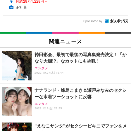
月給28万1,228円～
正社員
Sponsored by
関連ニュース
袴田彩会、最初で最後の写真集発売決定！「か
なり大胆!?」なカットにも挑戦！
エンタメ
2022.10.27(木) 15:44
ナナランド・峰島こまき＆瀬戸みなみのセクシ
ーな水着ツーショットに反響
エンタメ
2022.12.9(金) 22:35
“えなこサンタ”がセクシービキニでファンをメ