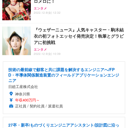
ロメロに！
エンタメ
2022.12.9(金) 12:32
『ウェザーニュース』人気キャスター・駒木結
衣の初フォトエッセイ発売決定！執筆とグラビ
アに初挑戦
エンタメ
2022.12.9(金) 10:39
技術の最前線で顧客と共に課題を解決するエンジニアへ/FP
D・半導体関係製造装置のフィールドアプリケーションエンジ
ニア
日総工産株式会社
神奈川県
年収400万円～
正社員 / 契約社員 / 派遣社員
27卒・新卒/ものづくりエンジニアアシスタント/設計図に沿っ