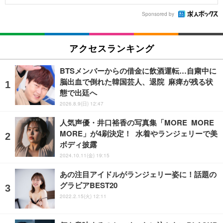
Sponsored by
アクセスランキング
BTSメンバーからの借金に飲酒運転…自粛中に
脳出血で倒れた韓国芸人、退院 麻痺が残る状
態で出廷へ
2026.8.9(日) 12:47
人気声優・井口裕香の写真集「MORE MORE
MORE」が4刷決定！ 水着やランジェリーで美
ボディ披露
2024.10.11(金) 19:15
あの注目アイドルがランジェリー姿に！話題の
グラビアBEST20
2022.2.15(火) 12:11