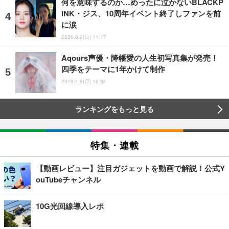
何を意味するのか…めったに泣かないBLACKP
INK・ジス、10周年イベント終了しファンを前
に涙
2026.8.9(日) 11:17
Aqours声優・降幡愛の人生初写真集が発売！
四季をテーマに1年かけて制作
2019.4.8(月) 16:04
ランキングをもっと見る
特集・連載
【動画レビュー】注目ガジェットを動画で解説！公式Y
ouTubeチャンネル
10G光回線導入レポ