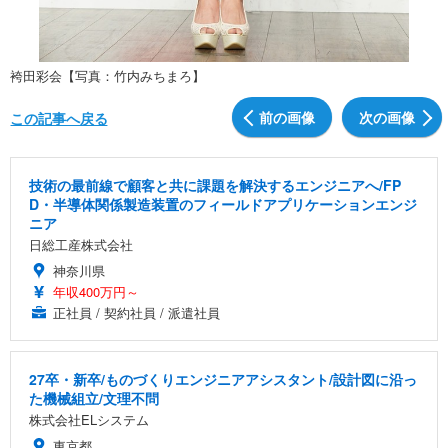
袴田彩会【写真：竹内みちまろ】
前の画像
次の画像
この記事へ戻る
技術の最前線で顧客と共に課題を解決するエンジニアへ/FP
D・半導体関係製造装置のフィールドアプリケーションエンジ
ニア
日総工産株式会社
神奈川県
年収400万円～
正社員 / 契約社員 / 派遣社員
27卒・新卒/ものづくりエンジニアアシスタント/設計図に沿っ
た機械組立/文理不問
株式会社ELシステム
東京都