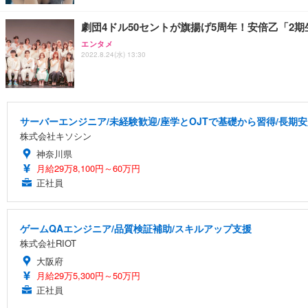
劇団4ドル50セントが旗揚げ5周年！安倍乙「2
エンタメ
2022.8.24(水) 13:30
サーバーエンジニア/未経験歓迎/座学とOJTで基礎から習得/長期
株式会社キソシン
神奈川県
月給29万8,100円～60万円
正社員
ゲームQAエンジニア/品質検証補助/スキルアップ支援
株式会社RIOT
大阪府
月給29万5,300円～50万円
正社員