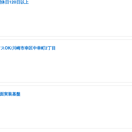
休日120日以上
スOK/川崎市幸区中幸町2丁目
画面実装基盤