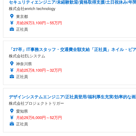
セキュリティエンジニア/未経験歓迎/資格取得支援/土日祝休み/年間
株式会社enrich technology
東京都
月給29万3,100円～55万円
正社員
「27卒」IT事務スタッフ・交通費全額支給「正社員」ネイル・ピア
株式会社ELシステム
神奈川県
月給25万8,100円～32万円
正社員
デザインシステムエンジニア/正社員登用/福利厚生充実/効率的な
株式会社プロジェクトトリガー
愛知県
月給29万6,000円～52万円
正社員