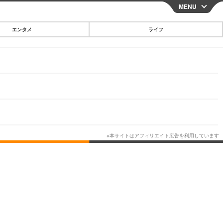
MENU
CLOSE
エンタメ
ライフ
スマートフォン
ガジェット・ツール
その他
映画・ドラマ
韓国・芸能
グルメ
スポーツ
ショッピング
ブログ
その他