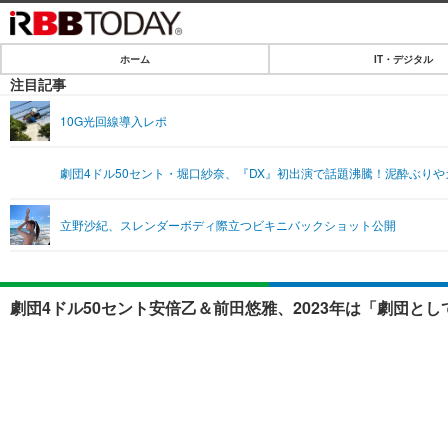
ホーム
IT・デジタル
ホーム
注目記事
IT・デジタル
10G光回線導入レポ
IT・デジタルTOP
SPEED TEST
劇団4ドル50セント・堀口紗奈、『DX』初出演で話題沸騰！泥酔ぶり
ネタ
エンタメ
立野沙紀、スレンダーボディ際立つビキニバックショット公開
ショッピング
エンタメTOP
ライフ
韓流・K-POP
ライフTOP
リリース一覧
劇団4ドル50セント安倍乙＆前田悠雅、2023年は「劇団と
音楽
ペット
プッシュ通知の停止方法
グラビア
その他
ショッピング