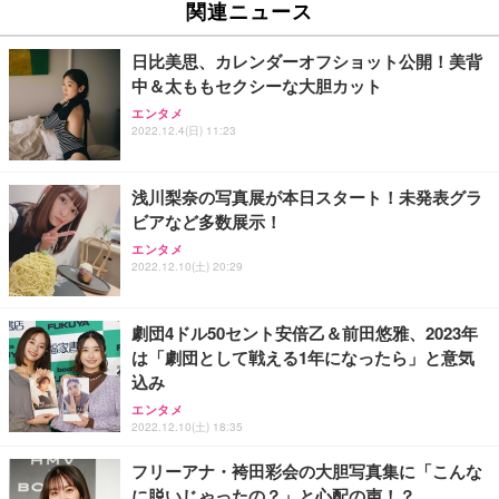
関連ニュース
日比美思、カレンダーオフショット公開！美背
中＆太ももセクシーな大胆カット
エンタメ
2022.12.4(日) 11:23
浅川梨奈の写真展が本日スタート！未発表グラ
ビアなど多数展示！
エンタメ
2022.12.10(土) 20:29
劇団4ドル50セント安倍乙＆前田悠雅、2023年
は「劇団として戦える1年になったら」と意気
込み
エンタメ
2022.12.10(土) 18:35
フリーアナ・袴田彩会の大胆写真集に「こんな
に脱いじゃったの？」と心配の声！？