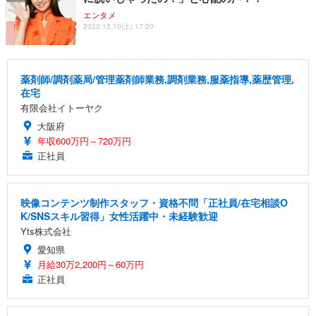
エンタメ
2022.12.10(土) 17:20
薬剤師/調剤薬局/管理薬剤師業務,調剤業務,服薬指導,薬歴管理,
在宅
有限会社イトーヤク
大阪府
年収600万円～720万円
正社員
映像コンテンツ制作スタッフ・資格不問「正社員/在宅相談O
K/SNSスキル習得」女性活躍中・未経験歓迎
Yts株式会社
愛知県
月給30万2,200円～60万円
正社員