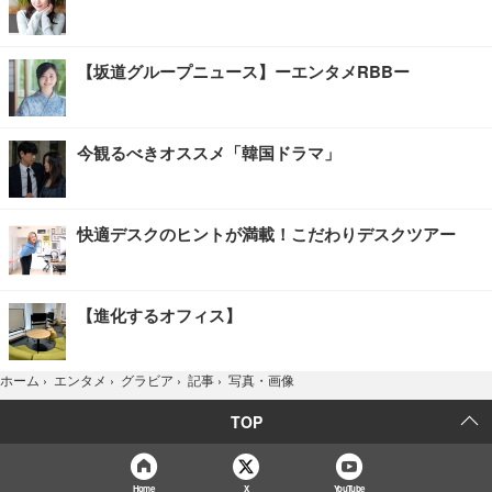
【坂道グループニュース】ーエンタメRBBー
今観るべきオススメ「韓国ドラマ」
快適デスクのヒントが満載！こだわりデスクツアー
【進化するオフィス】
写真・画像
ホーム
›
エンタメ
›
グラビア
›
記事
›
TOP
Home
X
YouTube