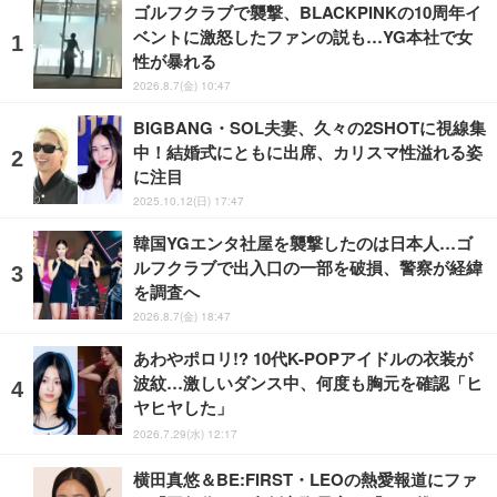
ゴルフクラブで襲撃、BLACKPINKの10周年イ
ベントに激怒したファンの説も…YG本社で女
性が暴れる
2026.8.7(金) 10:47
BIGBANG・SOL夫妻、久々の2SHOTに視線集
中！結婚式にともに出席、カリスマ性溢れる姿
に注目
2025.10.12(日) 17:47
韓国YGエンタ社屋を襲撃したのは日本人…ゴ
ルフクラブで出入口の一部を破損、警察が経緯
を調査へ
2026.8.7(金) 18:47
あわやポロリ!? 10代K-POPアイドルの衣装が
波紋…激しいダンス中、何度も胸元を確認「ヒ
ヤヒヤした」
2026.7.29(水) 12:17
横田真悠＆BE:FIRST・LEOの熱愛報道にファ