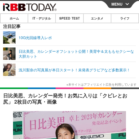
MENU
CLOSE
ホーム
IT・デジタル
SPEED TEST
エンタメ
ライフ
ホーム
注目記事
IT・デジタル
10G光回線導入レポ
IT・デジタルTOP
スマートフォン
SPEED TEST
日比美思、カレンダーオフショット公開！美背中＆太ももセクシーな
大胆カット
ネタ
ガジェット・ツール
エンタメ
浅川梨奈の写真展が本日スタート！未発表グラビアなど多数展示！
ショッピング
その他
エンタメTOP
映画・ドラマ
ライフ
韓流・K-POP
韓国・芸能
ライフTOP
グルメ
リリース一覧
日比美思、カレンダー発売！お気に入りは「クビレとお
音楽
スポーツ
ペット
ショッピング
尻」 2枚目の写真・画像
プッシュ通知の停止方法
グラビア
ブログ
その他
ショッピング
その他