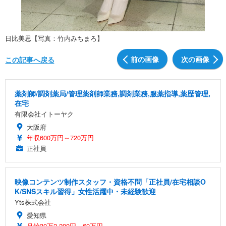
日比美思【写真：竹内みちまろ】
前の画像
次の画像
この記事へ戻る
薬剤師/調剤薬局/管理薬剤師業務,調剤業務,服薬指導,薬歴管理,
在宅
有限会社イトーヤク
大阪府
年収600万円～720万円
正社員
映像コンテンツ制作スタッフ・資格不問「正社員/在宅相談O
K/SNSスキル習得」女性活躍中・未経験歓迎
Yts株式会社
愛知県
月給30万2,200円～60万円