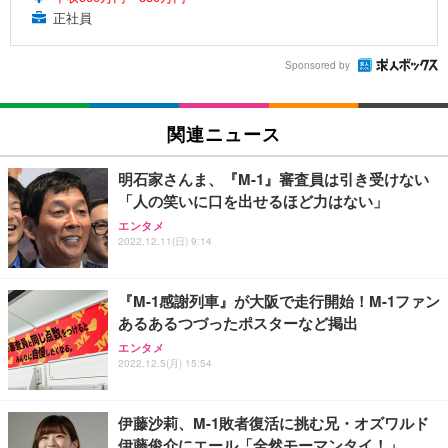
正社員
Sponsored by
関連ニュース
明石家さんま、『M-1』審査員は引き受けない
「人の笑いに口を出せるほど力はない」
エンタメ
2022.12.11(日) 9:14
『M-1感謝列車』が大阪で走行開始！M-1ファン
あるあるつづったポスターなど掲出
エンタメ
2022.12.5(月) 15:54
伊藤沙莉、M-1敗者復活に挑む兄・オズワルド
伊藤俊介にエール「全然モーマンタイ！」