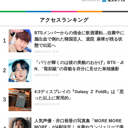
Sponsored by
アクセスランキング
BTSメンバーからの借金に飲酒運転…自粛中に
脳出血で倒れた韓国芸人、退院 麻痺が残る状
態で出廷へ
2026.8.9(日) 12:47
「パリが輝くのは彼の美貌のおかげ」BTS・JI
N、“彫刻級”の容貌を存分に見せた単独撮影
2026.8.9(日) 10:47
4:3ディスプレイの『Galaxy Z Fold8』は「思
った以上に実用的」
2026.8.9(日) 16:19
人気声優・井口裕香の写真集「MORE MORE
MORE」が4刷決定！ 水着やランジェリーで美