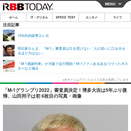
MENU
CLOSE
ホーム
IT・デジタル
SPEED TEST
エンタメ
ライフ
ホーム
注目記事
IT・デジタル
10G光回線導入レポ
IT・デジタルTOP
スマートフォン
SPEED TEST
明石家さんま、『M-1』審査員は引き受けない「人の笑いに口を出せ
るほど力はない」
ネタ
ガジェット・ツール
エンタメ
『M-1感謝列車』が大阪で走行開始！M-1ファンあるあるつづったポス
ショッピング
その他
ターなど掲出
エンタメTOP
映画・ドラマ
ライフ
韓流・K-POP
韓国・芸能
ライフTOP
グルメ
リリース一覧
「M-1グランプリ2022」審査員決定！博多大吉は5年ぶり復
音楽
スポーツ
ペット
ショッピング
帰、山田邦子は初 6枚目の写真・画像
プッシュ通知の停止方法
グラビア
ブログ
その他
ショッピング
その他