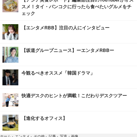
スメ！タイ・バンコクに行ったら食べたいグルメをチ
ェック
【エンタメRBB】注目の人にインタビュー
【坂道グループニュース】ーエンタメRBBー
今観るべきオススメ「韓国ドラマ」
快適デスクのヒントが満載！こだわりデスクツアー
【進化するオフィス】
写真・画像
ホーム
›
エンタメ
›
その他
›
記事
›