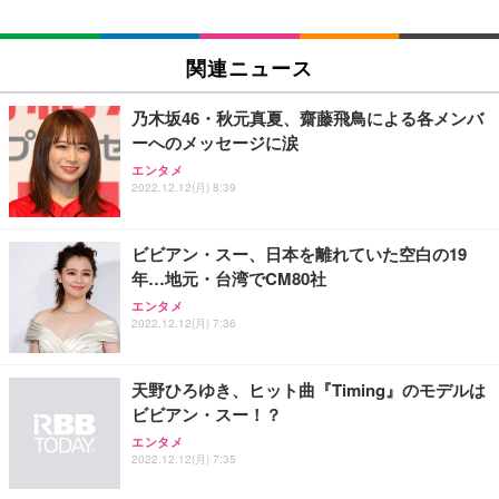
関連ニュース
乃木坂46・秋元真夏、齋藤飛鳥による各メンバ
ーへのメッセージに涙
エンタメ
2022.12.12(月) 8:39
ビビアン・スー、日本を離れていた空白の19
年…地元・台湾でCM80社
エンタメ
2022.12.12(月) 7:36
天野ひろゆき、ヒット曲『Timing』のモデルは
ビビアン・スー！？
エンタメ
2022.12.12(月) 7:35