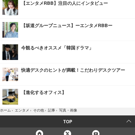
【エンタメRBB】注目の人にインタビュー
【坂道グループニュース】ーエンタメRBBー
今観るべきオススメ「韓国ドラマ」
快適デスクのヒントが満載！こだわりデスクツアー
【進化するオフィス】
写真・画像
ホーム
›
エンタメ
›
その他
›
記事
›
TOP