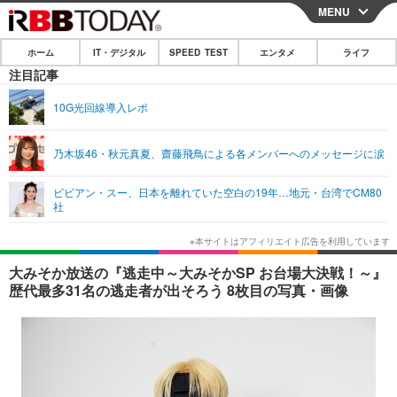
MENU
CLOSE
ホーム
IT・デジタル
SPEED TEST
エンタメ
ライフ
ホーム
注目記事
IT・デジタル
10G光回線導入レポ
IT・デジタルTOP
スマートフォン
SPEED TEST
乃木坂46・秋元真夏、齋藤飛鳥による各メンバーへのメッセージに涙
ネタ
ガジェット・ツール
エンタメ
ビビアン・スー、日本を離れていた空白の19年…地元・台湾でCM80
ショッピング
その他
社
エンタメTOP
映画・ドラマ
ライフ
韓流・K-POP
韓国・芸能
ライフTOP
グルメ
リリース一覧
大みそか放送の『逃走中～大みそかSP お台場大決戦！～』
音楽
スポーツ
ペット
ショッピング
歴代最多31名の逃走者が出そろう 8枚目の写真・画像
プッシュ通知の停止方法
グラビア
ブログ
その他
ショッピング
その他