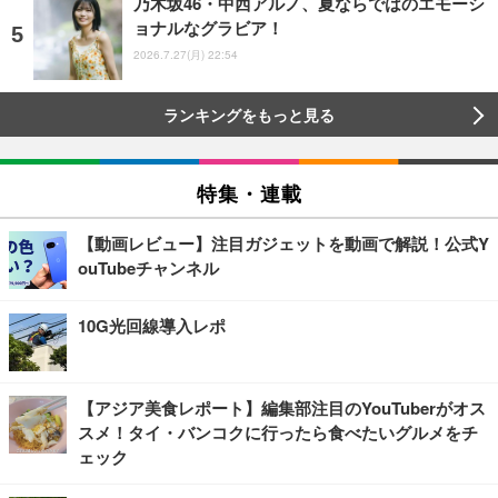
乃木坂46・中西アルノ、夏ならではのエモーシ
ョナルなグラビア！
2026.7.27(月) 22:54
ランキングをもっと見る
特集・連載
【動画レビュー】注目ガジェットを動画で解説！公式Y
ouTubeチャンネル
10G光回線導入レポ
【アジア美食レポート】編集部注目のYouTuberがオス
スメ！タイ・バンコクに行ったら食べたいグルメをチ
ェック