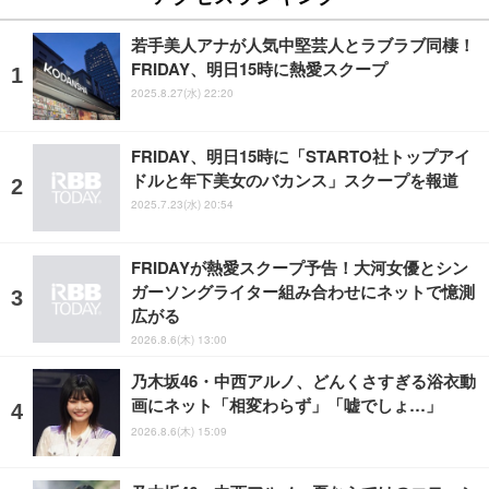
若手美人アナが人気中堅芸人とラブラブ同棲！
FRIDAY、明日15時に熱愛スクープ
2025.8.27(水) 22:20
FRIDAY、明日15時に「STARTO社トップアイ
ドルと年下美女のバカンス」スクープを報道
2025.7.23(水) 20:54
FRIDAYが熱愛スクープ予告！大河女優とシン
ガーソングライター組み合わせにネットで憶測
広がる
2026.8.6(木) 13:00
乃木坂46・中西アルノ、どんくさすぎる浴衣動
画にネット「相変わらず」「嘘でしょ…」
2026.8.6(木) 15:09