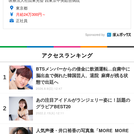
医療法人社団東光会 西東京中央総合病院
東京都
月給24万300円～
正社員
Sponsored by
アクセスランキング
BTSメンバーからの借金に飲酒運転…自粛中に
脳出血で倒れた韓国芸人、退院 麻痺が残る状
態で出廷へ
2026.8.9(日) 12:47
あの注目アイドルがランジェリー姿に！話題の
グラビアBEST20
2022.2.15(火) 12:11
人気声優・井口裕香の写真集「MORE MORE