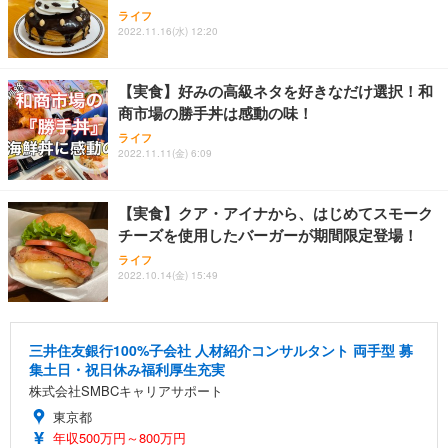
ライフ
2022.11.16(水) 12:20
【実食】好みの高級ネタを好きなだけ選択！和
商市場の勝手丼は感動の味！
ライフ
2022.11.11(金) 6:09
【実食】クア・アイナから、はじめてスモーク
チーズを使用したバーガーが期間限定登場！
ライフ
2022.10.14(金) 15:49
三井住友銀行100%子会社 人材紹介コンサルタント 両手型 募
集土日・祝日休み福利厚生充実
株式会社SMBCキャリアサポート
東京都
年収500万円～800万円