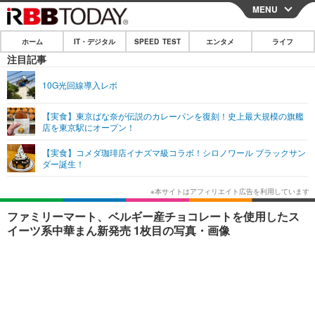
MENU
CLOSE
ホーム
IT・デジタル
SPEED TEST
エンタメ
ライフ
ホーム
注目記事
IT・デジタル
10G光回線導入レポ
IT・デジタルTOP
スマートフォン
SPEED TEST
【実食】東京ばな奈が伝説のカレーパンを復刻！史上最大規模の旗艦
店を東京駅にオープン！
ネタ
ガジェット・ツール
エンタメ
【実食】コメダ珈琲店イナズマ級コラボ！シロノワール ブラックサン
ショッピング
その他
ダー誕生！
エンタメTOP
映画・ドラマ
ライフ
韓流・K-POP
韓国・芸能
ライフTOP
グルメ
リリース一覧
ファミリーマート、ベルギー産チョコレートを使用したス
音楽
スポーツ
ペット
ショッピング
イーツ系中華まん新発売 1枚目の写真・画像
プッシュ通知の停止方法
グラビア
ブログ
その他
ショッピング
その他