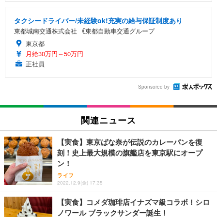
タクシードライバー/未経験ok!充実の給与保証制度あり
東都城南交通株式会社 ｟東都自動車交通グループ
東京都
月給30万円～50万円
正社員
Sponsored by
関連ニュース
【実食】東京ばな奈が伝説のカレーパンを復
刻！史上最大規模の旗艦店を東京駅にオープ
ン！
ライフ
2022.12.9(金) 17:35
【実食】コメダ珈琲店イナズマ級コラボ！シロ
ノワール ブラックサンダー誕生！