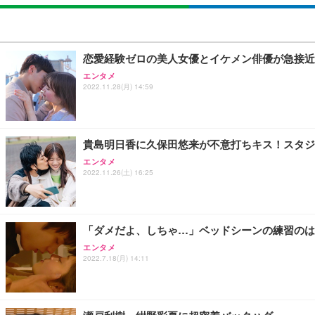
恋愛経験ゼロの美人女優とイケメン俳優が急接近
エンタメ
2022.11.28(月) 14:59
貴島明日香に久保田悠来が不意打ちキス！スタジ
エンタメ
2022.11.26(土) 16:25
「ダメだよ、しちゃ…」ベッドシーンの練習のは
エンタメ
2022.7.18(月) 14:11