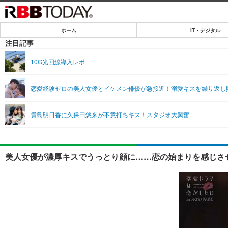
ホーム
IT・デジタル
ホーム
注目記事
IT・デジタル
10G光回線導入レポ
IT・デジタルTOP
SPEED TEST
恋愛経験ゼロの美人女優とイケメン俳優が急接近！溺愛キスを繰り返し
ネタ
エンタメ
貴島明日香に久保田悠来が不意打ちキス！スタジオ大興奮
ショッピング
エンタメTOP
ライフ
韓流・K-POP
ライフTOP
リリース一覧
美人女優が濃厚キスでうっとり顔に……恋の始まりを感じさせ
音楽
ペット
プッシュ通知の停止方法
グラビア
その他
ショッピング