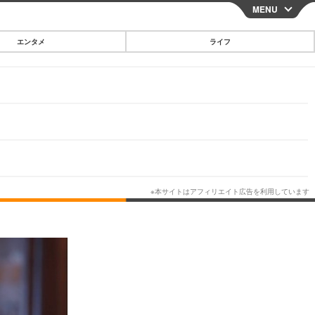
MENU
CLOSE
エンタメ
ライフ
スマートフォン
ガジェット・ツール
その他
映画・ドラマ
韓国・芸能
グルメ
スポーツ
ショッピング
ブログ
その他