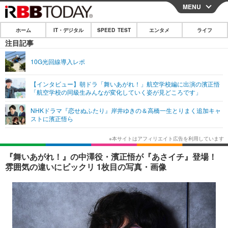
MENU
CLOSE
ホーム
IT・デジタル
SPEED TEST
エンタメ
ライフ
ホーム
注目記事
IT・デジタル
10G光回線導入レポ
IT・デジタルTOP
スマートフォン
SPEED TEST
【インタビュー】朝ドラ「舞いあがれ！」航空学校編に出演の濱正悟
「航空学校の同級生みんなが変化していく姿が見どころです」
ネタ
ガジェット・ツール
エンタメ
NHKドラマ『恋せぬふたり』岸井ゆきの＆高橋一生とりまく追加キャ
ショッピング
その他
ストに濱正悟ら
エンタメTOP
映画・ドラマ
ライフ
韓流・K-POP
韓国・芸能
ライフTOP
グルメ
リリース一覧
『舞いあがれ！』の中澤役・濱正悟が『あさイチ』登場！
音楽
スポーツ
ペット
ショッピング
雰囲気の違いにビックリ 1枚目の写真・画像
プッシュ通知の停止方法
グラビア
ブログ
その他
ショッピング
その他