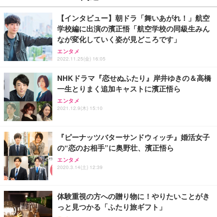
【インタビュー】朝ドラ「舞いあがれ！」航空
学校編に出演の濱正悟「航空学校の同級生みん
なが変化していく姿が見どころです」
エンタメ
2022.11.25(金) 16:05
NHKドラマ『恋せぬふたり』岸井ゆきの＆高橋
一生とりまく追加キャストに濱正悟ら
エンタメ
2021.12.9(木) 15:10
『ピーナッツバターサンドウィッチ』婚活女子
の“恋のお相手”に奥野壮、濱正悟ら
エンタメ
2020.3.14(土) 12:39
体験重視の方への贈り物に！やりたいことがき
っと見つかる「ふたり旅ギフト」