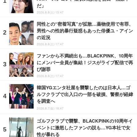
だ」
2026.8.8(土) 15:47
同性との“密着写真”が拡散…薬物使用で有罪、
男性への性的暴行疑惑もあった俳優ユ・アイン
の近況
2026.8.8(土) 17:47
ファンから不満続出も…BLACKPINK、10周年
にメンバー全員が集結！ジスがライブ配信で再
び謝罪
2026.8.8(土) 17:47
韓国YGエンタ社屋を襲撃したのは日本人…ゴ
ルフクラブで出入口の一部を破損、警察が経緯
を調査へ
2026.8.7(金) 18:47
ゴルフクラブで襲撃、BLACKPINKの10周年イ
ベントに激怒したファンの説も…YG本社で女
性が暴れる