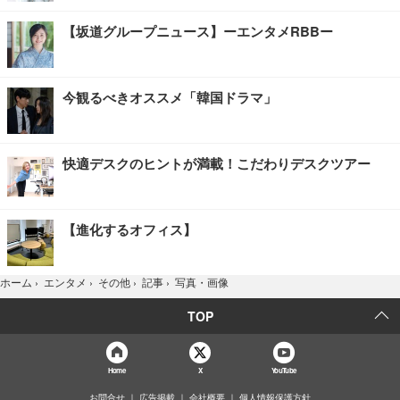
【坂道グループニュース】ーエンタメRBBー
今観るべきオススメ「韓国ドラマ」
快適デスクのヒントが満載！こだわりデスクツアー
【進化するオフィス】
写真・画像
ホーム
›
エンタメ
›
その他
›
記事
›
TOP
Home
X
YouTube
お問合せ
広告掲載
会社概要
個人情報保護方針