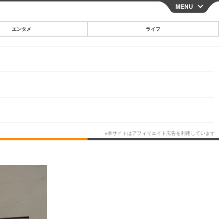
MENU
CLOSE
エンタメ
ライフ
スマートフォン
ガジェット・ツール
その他
映画・ドラマ
韓国・芸能
グルメ
スポーツ
ショッピング
ブログ
その他