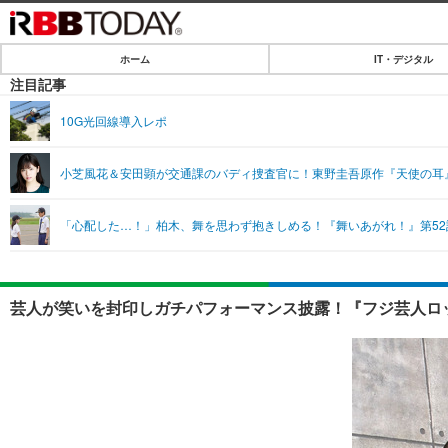
ホーム
IT・デジタル
ホーム
注目記事
IT・デジタル
10G光回線導入レポ
IT・デジタルTOP
SPEED TEST
小芝風花＆安田顕が交通課のバディ捜査官に！東野圭吾原作『天使の耳
ネタ
エンタメ
「心配した…！」柏木、舞を思わず抱きしめる！『舞いあがれ！』第52
ショッピング
エンタメTOP
ライフ
韓流・K-POP
ライフTOP
リリース一覧
芸人が笑いを封印しガチパフォーマンス披露！『フジ芸人ロッ
音楽
ペット
プッシュ通知の停止方法
グラビア
その他
ショッピング