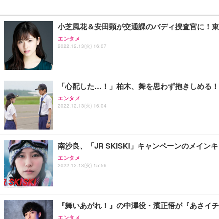
小芝風花＆安田顕が交通課のバディ捜査官に！東
エンタメ
2022.12.13(火) 16:07
「心配した…！」柏木、舞を思わず抱きしめる！
エンタメ
2022.12.13(火) 16:04
南沙良、「JR SKISKI」キャンペーンのメイン
エンタメ
2022.12.13(火) 15:56
『舞いあがれ！』の中澤役・濱正悟が『あさイチ
エンタメ