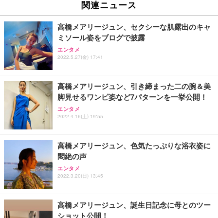
関連ニュース
高橋メアリージュン、セクシーな肌露出のキャ
ミソール姿をブログで披露
エンタメ
2022.5.27(金) 17:41
高橋メアリージュン、引き締まった二の腕＆美
脚見せるワンピ姿など7パターンを一挙公開！
エンタメ
2022.4.16(土) 19:55
高橋メアリージュン、色気たっぷりな浴衣姿に
悶絶の声
エンタメ
2022.3.20(日) 13:45
高橋メアリージュン、誕生日記念に母とのツー
ショット公開！