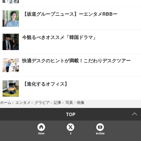
【坂道グループニュース】ーエンタメRBBー
今観るべきオススメ「韓国ドラマ」
快適デスクのヒントが満載！こだわりデスクツアー
【進化するオフィス】
写真・画像
ホーム
›
エンタメ
›
グラビア
›
記事
›
TOP
Home
X
YouTube