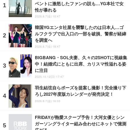
ベントに激怒したファンの説も…YG本社で女
性が暴れる
2026.8.7(金) 10:47
韓国YGエンタ社屋を襲撃したのは日本人…ゴ
ルフクラブで出入口の一部を破損、警察が経緯
を調査へ
2026.8.7(金) 18:47
BIGBANG・SOL夫妻、久々の2SHOTに視線集
中！結婚式にともに出席、カリスマ性溢れる姿
に注目
2025.10.12(日) 17:47
羽生結弦自らポーズを提案し撮影！完全撮り下
ろし2027年度版カレンダーが発売決定！
2026.8.7(金) 16:03
FRIDAYが熱愛スクープ予告！大河女優とシン
ガーソングライター組み合わせにネットで憶測