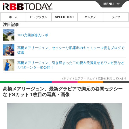
MENU
CLOSE
ホーム
IT・デジタル
SPEED TEST
エンタメ
ライフ
ホーム
注目記事
IT・デジタル
10G光回線導入レポ
IT・デジタルTOP
スマートフォン
SPEED TEST
高橋メアリージュン、セクシーな肌露出のキャミソール姿をブログで
披露
ネタ
ガジェット・ツール
エンタメ
高橋メアリージュン、引き締まった二の腕＆美脚見せるワンピ姿など
ショッピング
その他
7パターンを一挙公開！
エンタメTOP
映画・ドラマ
ライフ
韓流・K-POP
韓国・芸能
ライフTOP
グルメ
リリース一覧
高橋メアリージュン、最新グラビアで胸元の谷間セクシー
音楽
スポーツ
ペット
ショッピング
なドSカット 1枚目の写真・画像
プッシュ通知の停止方法
グラビア
ブログ
その他
ショッピング
その他