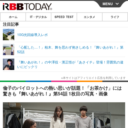
MENU
CLOSE
ホーム
IT・デジタル
SPEED TEST
エンタメ
ライフ
ホーム
注目記事
IT・デジタル
10G光回線導入レポ
IT・デジタルTOP
スマートフォン
SPEED TEST
「心配した…！」柏木、舞を思わず抱きしめる！『舞いあがれ！』第
52話
ネタ
ガジェット・ツール
エンタメ
『舞いあがれ！』の中澤役・濱正悟が『あさイチ』登場！雰囲気の違
ショッピング
その他
いにビックリ
エンタメTOP
映画・ドラマ
ライフ
韓流・K-POP
韓国・芸能
ライフTOP
グルメ
リリース一覧
倫子のパイロットへの熱い思いが話題！「お茶かけ」には
音楽
スポーツ
ペット
ショッピング
驚きも『舞いあがれ！』第54話 1枚目の写真・画像
プッシュ通知の停止方法
グラビア
ブログ
その他
ショッピング
その他