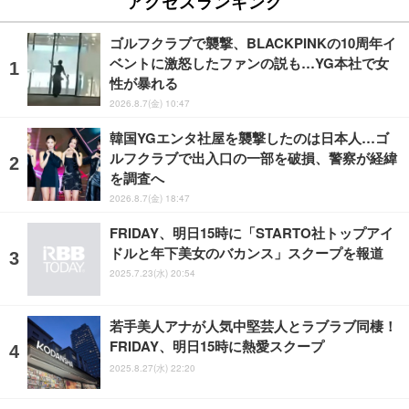
アクセスランキング
ゴルフクラブで襲撃、BLACKPINKの10周年イ
ベントに激怒したファンの説も…YG本社で女
性が暴れる
2026.8.7(金) 10:47
韓国YGエンタ社屋を襲撃したのは日本人…ゴ
ルフクラブで出入口の一部を破損、警察が経緯
を調査へ
2026.8.7(金) 18:47
FRIDAY、明日15時に「STARTO社トップアイ
ドルと年下美女のバカンス」スクープを報道
2025.7.23(水) 20:54
若手美人アナが人気中堅芸人とラブラブ同棲！
FRIDAY、明日15時に熱愛スクープ
2025.8.27(水) 22:20