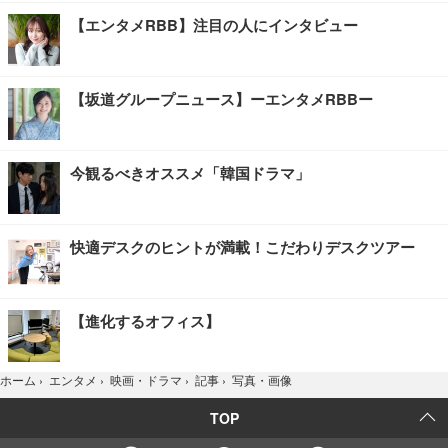
【エンタメRBB】注目の人にインタビュー
【坂道グループニュース】ーエンタメRBBー
今観るべきオススメ「韓国ドラマ」
快適デスクのヒントが満載！こだわりデスクツアー
【進化するオフィス】
写真・画像
ホーム
›
エンタメ
›
映画・ドラマ
›
記事
›
TOP