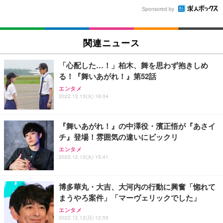
Sponsored by
関連ニュース
「心配した…！」柏木、舞を思わず抱きしめ
る！『舞いあがれ！』第52話
エンタメ
2022.12.13(火) 16:04
『舞いあがれ！』の中澤役・濱正悟が『あさイ
チ』登場！雰囲気の違いにビックリ
エンタメ
2022.12.13(火) 15:41
博多華丸・大吉、大河内の行動に興奮「惚れて
まうやろ案件」「マーヴェリックでした」
エンタメ
2022.12.12(月) 12:55