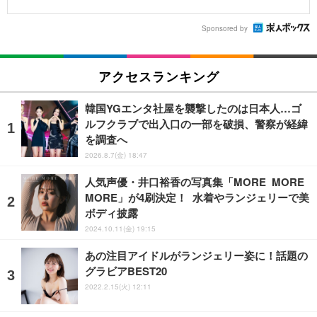
Sponsored by
アクセスランキング
韓国YGエンタ社屋を襲撃したのは日本人…ゴ
ルフクラブで出入口の一部を破損、警察が経緯
を調査へ
2026.8.7(金) 18:47
人気声優・井口裕香の写真集「MORE MORE
MORE」が4刷決定！ 水着やランジェリーで美
ボディ披露
2024.10.11(金) 19:15
あの注目アイドルがランジェリー姿に！話題の
グラビアBEST20
2022.2.15(火) 12:11