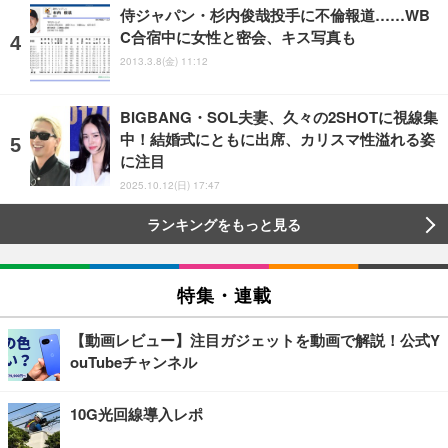
侍ジャパン・杉内俊哉投手に不倫報道……WB
C合宿中に女性と密会、キス写真も
2013.3.8(金) 11:12
BIGBANG・SOL夫妻、久々の2SHOTに視線集
中！結婚式にともに出席、カリスマ性溢れる姿
に注目
2025.10.12(日) 17:47
ランキングをもっと見る
特集・連載
【動画レビュー】注目ガジェットを動画で解説！公式Y
ouTubeチャンネル
10G光回線導入レポ