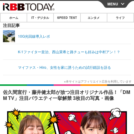
MENU
CLOSE
ホーム
IT・デジタル
SPEED TEST
エンタメ
ライフ
ホーム
注目記事
IT・デジタル
10G光回線導入レポ
IT・デジタルTOP
スマートフォン
SPEED TEST
K-1ファイター皇治、西山茉希と路チューも好みは中村アン！？
ネタ
ガジェット・ツール
エンタメ
マイファス・Hiro、女性を家に誘うための試行錯誤を語る
ショッピング
その他
エンタメTOP
映画・ドラマ
ライフ
韓流・K-POP
韓国・芸能
ライフTOP
グルメ
リリース一覧
佐久間宣行・藤井健太郎が放つ注目オリジナル作品！「DM
音楽
スポーツ
ペット
ショッピング
M TV」注目バラエティ一挙解禁 3枚目の写真・画像
プッシュ通知の停止方法
グラビア
ブログ
その他
ショッピング
その他