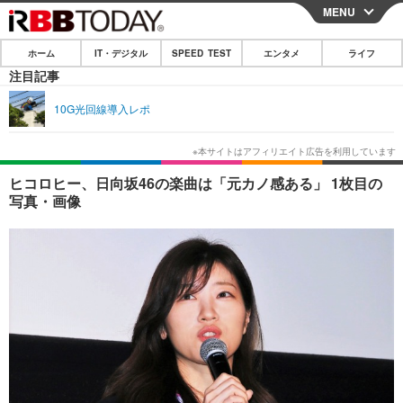
MENU
CLOSE
ホーム
IT・デジタル
SPEED TEST
エンタメ
ライフ
ホーム
注目記事
IT・デジタル
10G光回線導入レポ
IT・デジタルTOP
スマートフォン
SPEED TEST
ネタ
ガジェット・ツール
エンタメ
ヒコロヒー、日向坂46の楽曲は「元カノ感ある」 1枚目の
写真・画像
ショッピング
その他
エンタメTOP
映画・ドラマ
ライフ
韓流・K-POP
韓国・芸能
ライフTOP
グルメ
リリース一覧
音楽
スポーツ
ペット
ショッピング
プッシュ通知の停止方法
グラビア
ブログ
その他
ショッピング
その他