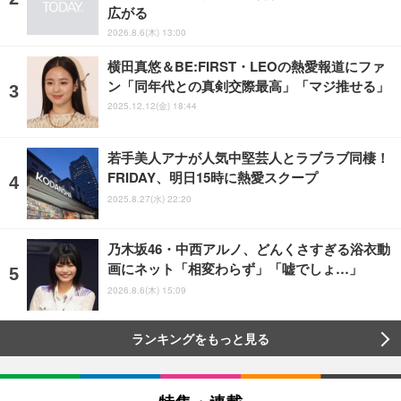
広がる
2026.8.6(木) 13:00
横田真悠＆BE:FIRST・LEOの熱愛報道にファ
ン「同年代との真剣交際最高」「マジ推せる」
2025.12.12(金) 18:44
若手美人アナが人気中堅芸人とラブラブ同棲！
FRIDAY、明日15時に熱愛スクープ
2025.8.27(水) 22:20
乃木坂46・中西アルノ、どんくさすぎる浴衣動
画にネット「相変わらず」「嘘でしょ…」
2026.8.6(木) 15:09
ランキングをもっと見る