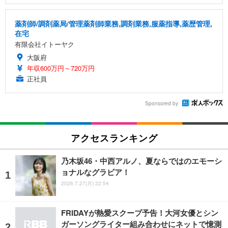
薬剤師/調剤薬局/管理薬剤師業務,調剤業務,服薬指導,薬歴管理,
在宅
有限会社イトーヤク
大阪府
年収600万円～720万円
正社員
Sponsored by
アクセスランキング
乃木坂46・中西アルノ、夏ならではのエモーシ
ョナルなグラビア！
2026.7.27(月) 22:54
FRIDAYが熱愛スクープ予告！大河女優とシン
ガーソングライター組み合わせにネットで憶測