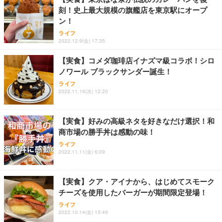
刻！史上最大規模の旗艦店を東京駅にオープ
ン！
ライフ
2022.12.9(金) 17:35
【実食】コメダ珈琲店イナズマ級コラボ！シロ
ノワール ブラックサンダー誕生！
ライフ
2022.11.16(水) 12:20
【実食】好みの高級ネタを好きなだけ選択！和
商市場の勝手丼は感動の味！
ライフ
2022.11.11(金) 6:09
【実食】クア・アイナから、はじめてスモーク
チーズを使用したバーガーが期間限定登場！
ライフ
2022.10.14(金) 15:49