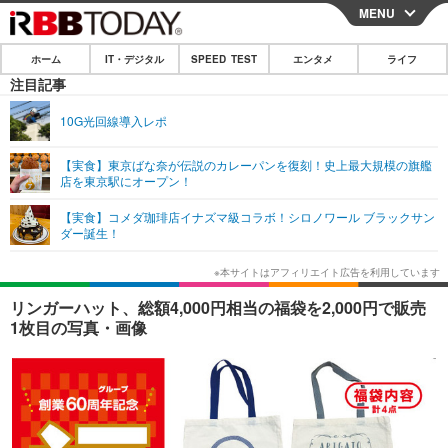
MENU
CLOSE
ホーム
IT・デジタル
SPEED TEST
エンタメ
ライフ
ホーム
注目記事
IT・デジタル
10G光回線導入レポ
IT・デジタルTOP
スマートフォン
SPEED TEST
【実食】東京ばな奈が伝説のカレーパンを復刻！史上最大規模の旗艦
店を東京駅にオープン！
ネタ
ガジェット・ツール
エンタメ
【実食】コメダ珈琲店イナズマ級コラボ！シロノワール ブラックサン
ショッピング
その他
ダー誕生！
エンタメTOP
映画・ドラマ
ライフ
韓流・K-POP
韓国・芸能
ライフTOP
グルメ
リリース一覧
リンガーハット、総額4,000円相当の福袋を2,000円で販売
音楽
スポーツ
ペット
ショッピング
1枚目の写真・画像
プッシュ通知の停止方法
グラビア
ブログ
その他
ショッピング
その他