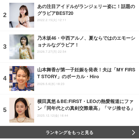
あの注目アイドルがランジェリー姿に！話題の
グラビアBEST20
2022.2.15(火) 12:11
乃木坂46・中西アルノ、夏ならではのエモーシ
ョナルなグラビア！
2026.7.27(月) 22:54
山本舞香が第一子妊娠を発表！夫は「MY FIRS
T STORY」のボーカル・Hiro
2026.5.6(水) 18:23
横田真悠＆BE:FIRST・LEOの熱愛報道にファ
ン「同年代との真剣交際最高」「マジ推せる」
2025.12.12(金) 18:44
ランキングをもっと見る