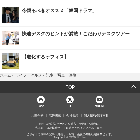
今観るべきオススメ「韓国ドラマ」
快適デスクのヒントが満載！こだわりデスクツアー
【進化するオフィス】
写真・画像
ホーム
›
ライフ
›
グルメ
›
記事
›
TOP
Home
X
YouTube
お問合せ
広告掲載
会社概要
個人情報保護方針
紹介した商品/サービスを購入、契約した場合に、
売上の一部が弊社サイトに還元されることがあります。
当サイトに掲載の記事・見出し・写真・画像の無断転載を禁じます。
Copyright © 2026 IID, Inc.