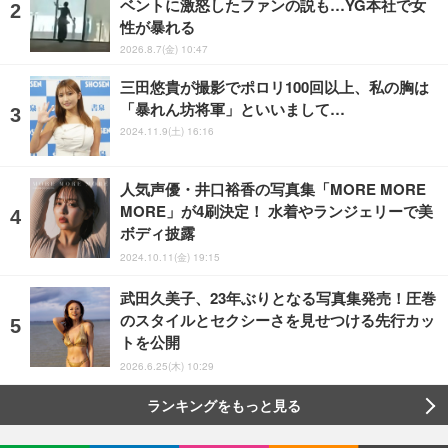
ベントに激怒したファンの説も…YG本社で女
性が暴れる
2026.8.7(金) 10:47
三田悠貴が撮影でポロリ100回以上、私の胸は
「暴れん坊将軍」といいまして…
2024.11.9(土) 16:16
人気声優・井口裕香の写真集「MORE MORE
MORE」が4刷決定！ 水着やランジェリーで美
ボディ披露
2024.10.11(金) 19:15
武田久美子、23年ぶりとなる写真集発売！圧巻
のスタイルとセクシーさを見せつける先行カッ
トを公開
2026.6.25(木) 10:29
ランキングをもっと見る