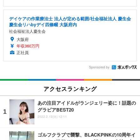
デイケアの作業療法士 法人が定める範囲/社会福祉法人 慶生会
慶生会リハbyデイ四條畷 大阪府内
社会福祉法人慶生会
大阪府
年収360万円
正社員
Sponsored by
アクセスランキング
あの注目アイドルがランジェリー姿に！話題の
グラビアBEST20
2022.2.15(火) 12:11
ゴルフクラブで襲撃、BLACKPINKの10周年イ