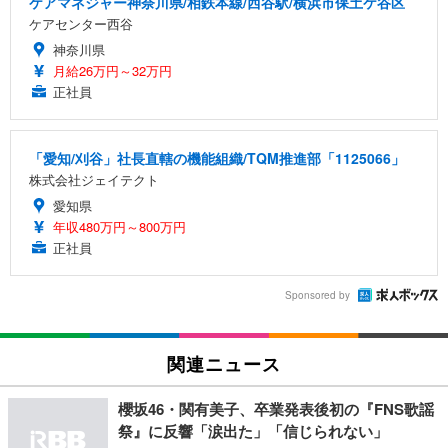
ケアマネジャー神奈川県/相鉄本線/西谷駅/横浜市保土ケ谷区
ケアセンター西谷
神奈川県
月給26万円～32万円
正社員
「愛知/刈谷」社長直轄の機能組織/TQM推進部「1125066」
株式会社ジェイテクト
愛知県
年収480万円～800万円
正社員
Sponsored by
関連ニュース
櫻坂46・関有美子、卒業発表後初の『FNS歌謡
祭』に反響「涙出た」「信じられない」