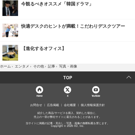
今観るべきオススメ「韓国ドラマ」
快適デスクのヒントが満載！こだわりデスクツアー
【進化するオフィス】
写真・画像
ホーム
›
エンタメ
›
その他
›
記事
›
TOP
Home
X
YouTube
お問合せ
広告掲載
会社概要
個人情報保護方針
紹介した商品/サービスを購入、契約した場合に、
売上の一部が弊社サイトに還元されることがあります。
当サイトに掲載の記事・見出し・写真・画像の無断転載を禁じます。
Copyright © 2026 IID, Inc.