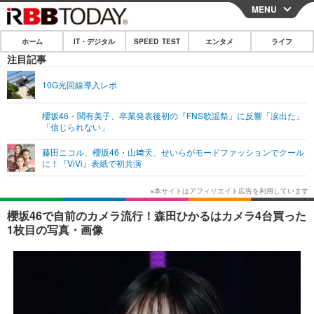
MENU
CLOSE
ホーム
IT・デジタル
SPEED TEST
エンタメ
ライフ
ホーム
注目記事
IT・デジタル
10G光回線導入レポ
IT・デジタルTOP
スマートフォン
SPEED TEST
櫻坂46・関有美子、卒業発表後初の『FNS歌謡祭』に反響「涙出た」
「信じられない」
ネタ
ガジェット・ツール
エンタメ
藤田ニコル、櫻坂46・山﨑天、せいらがモードファッションでクール
ショッピング
その他
に！『ViVi』表紙で初共演
エンタメTOP
映画・ドラマ
ライフ
韓流・K-POP
韓国・芸能
ライフTOP
グルメ
リリース一覧
櫻坂46で自前のカメラ流行！森田ひかるはカメラ4台買った
音楽
スポーツ
ペット
ショッピング
1枚目の写真・画像
プッシュ通知の停止方法
グラビア
ブログ
その他
ショッピング
その他