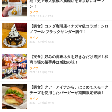
刻！史上最大規模の旗艦店を東京駅にオープ
ン！
ライフ
2022.12.9(金) 17:35
【実食】コメダ珈琲店イナズマ級コラボ！シロ
ノワール ブラックサンダー誕生！
ライフ
2022.11.16(水) 12:20
【実食】好みの高級ネタを好きなだけ選択！和
商市場の勝手丼は感動の味！
ライフ
2022.11.11(金) 6:09
【実食】クア・アイナから、はじめてスモーク
チーズを使用したバーガーが期間限定登場！
ライフ
2022.10.14(金) 15:49