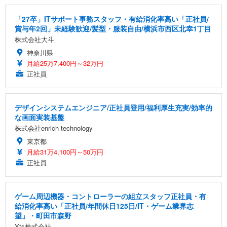
「27卒」ITサポート事務スタッフ・有給消化率高い「正社員/
賞与年2回」未経験歓迎/髪型・服装自由/横浜市西区北幸1丁目
株式会社大斗
神奈川県
月給25万7,400円～32万円
正社員
デザインシステムエンジニア/正社員登用/福利厚生充実/効率的
な画面実装基盤
株式会社enrich technology
東京都
月給31万4,100円～50万円
正社員
ゲーム周辺機器・コントローラーの組立スタッフ正社員・有
給消化率高い「正社員/年間休日125日/IT・ゲーム業界志
望」・町田市森野
Yts株式会社