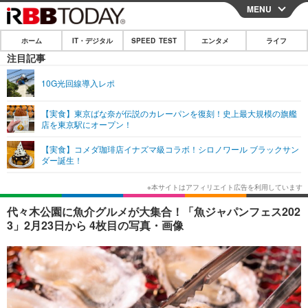
MENU
CLOSE
ホーム
IT・デジタル
SPEED TEST
エンタメ
ライフ
ホーム
注目記事
IT・デジタル
10G光回線導入レポ
IT・デジタルTOP
スマートフォン
SPEED TEST
【実食】東京ばな奈が伝説のカレーパンを復刻！史上最大規模の旗艦
店を東京駅にオープン！
ネタ
ガジェット・ツール
エンタメ
【実食】コメダ珈琲店イナズマ級コラボ！シロノワール ブラックサン
ショッピング
その他
ダー誕生！
エンタメTOP
映画・ドラマ
ライフ
韓流・K-POP
韓国・芸能
ライフTOP
グルメ
リリース一覧
代々木公園に魚介グルメが大集合！「魚ジャパンフェス202
音楽
スポーツ
ペット
ショッピング
3」2月23日から 4枚目の写真・画像
プッシュ通知の停止方法
グラビア
ブログ
その他
ショッピング
その他