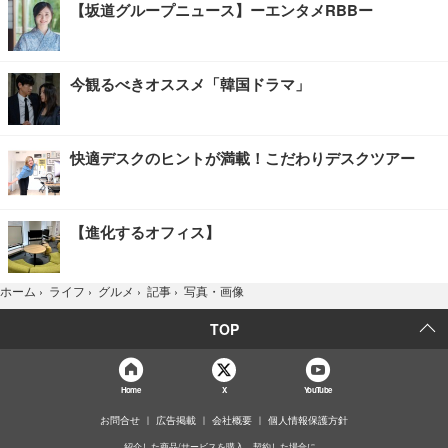
【坂道グループニュース】ーエンタメRBBー
今観るべきオススメ「韓国ドラマ」
快適デスクのヒントが満載！こだわりデスクツアー
【進化するオフィス】
写真・画像
ホーム
›
ライフ
›
グルメ
›
記事
›
TOP
Home
X
YouTube
お問合せ
広告掲載
会社概要
個人情報保護方針
紹介した商品/サービスを購入、契約した場合に、