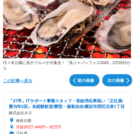
代々木公園に魚介グルメが大集合！「魚ジャパンフェス2023」2月23日か
ら
前の画像
次の画像
この記事へ戻る
「27卒」ITサポート事務スタッフ・有給消化率高い「正社員/
賞与年2回」未経験歓迎/髪型・服装自由/横浜市西区北幸1丁目
株式会社大斗
神奈川県
月給25万7,400円～32万円
正社員