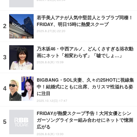
若手美人アナが人気中堅芸人とラブラブ同棲！
FRIDAY、明日15時に熱愛スクープ
2025.8.27(水) 22:20
乃木坂46・中西アルノ、どんくさすぎる浴衣動
画にネット「相変わらず」「嘘でしょ…」
2026.8.6(木) 15:09
BIGBANG・SOL夫妻、久々の2SHOTに視線集
中！結婚式にともに出席、カリスマ性溢れる姿
に注目
2025.10.12(日) 17:47
FRIDAYが熱愛スクープ予告！大河女優とシン
ガーソングライター組み合わせにネットで憶測
広がる
2026.8.6(木) 13:00