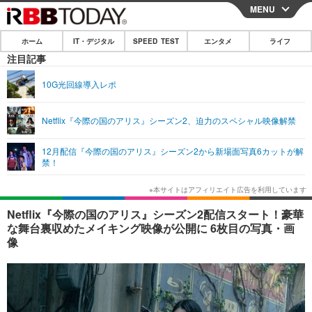
MENU
CLOSE
ホーム
IT・デジタル
SPEED TEST
エンタメ
ライフ
ホーム
注目記事
IT・デジタル
10G光回線導入レポ
IT・デジタルTOP
スマートフォン
SPEED TEST
Netflix『今際の国のアリス』シーズン2、迫力のスペシャル映像解禁
ネタ
ガジェット・ツール
エンタメ
12月配信『今際の国のアリス』シーズン2から新場面写真6カットが解
ショッピング
その他
禁！
エンタメTOP
映画・ドラマ
ライフ
韓流・K-POP
韓国・芸能
ライフTOP
グルメ
リリース一覧
Netflix『今際の国のアリス』シーズン2配信スタート！豪華
音楽
スポーツ
ペット
ショッピング
な舞台裏収めたメイキング映像が公開に 6枚目の写真・画
プッシュ通知の停止方法
像
グラビア
ブログ
その他
ショッピング
その他