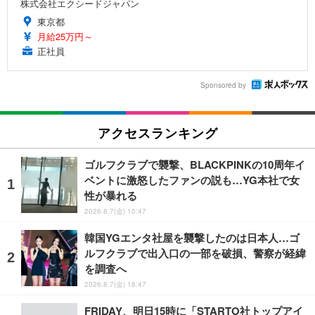
株式会社エクシードジャパン
東京都
月給25万円～
正社員
Sponsored by
アクセスランキング
ゴルフクラブで襲撃、BLACKPINKの10周年イ
ベントに激怒したファンの説も…YG本社で女
性が暴れる
2026.8.7(金) 10:47
韓国YGエンタ社屋を襲撃したのは日本人…ゴ
ルフクラブで出入口の一部を破損、警察が経緯
を調査へ
2026.8.7(金) 18:47
FRIDAY、明日15時に「STARTO社トップアイ