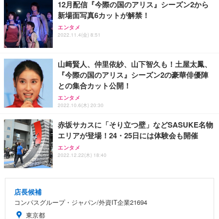
12月配信『今際の国のアリス』シーズン2から
新場面写真6カットが解禁！
エンタメ
2022.11.4(金) 8:51
山﨑賢人、仲里依紗、山下智久も！土屋太鳳、
『今際の国のアリス』シーズン2の豪華俳優陣
との集合カット公開！
エンタメ
2022.10.6(木) 20:30
赤坂サカスに「そり立つ壁」などSASUKE名物
エリアが登場！24・25日には体験会も開催
エンタメ
2022.12.22(木) 18:40
店長候補
コンパスグループ・ジャパン/外資IT企業21694
東京都