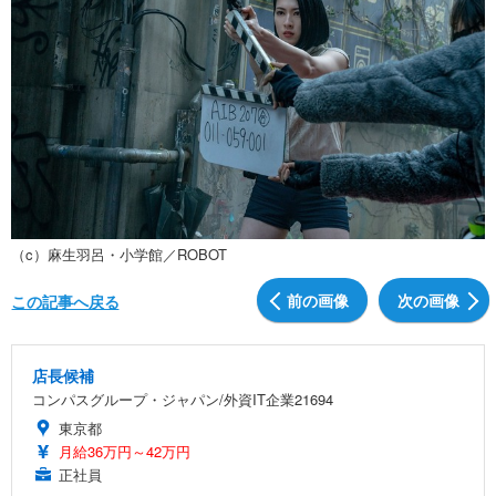
（c）麻生羽呂・小学館／ROBOT
前の画像
次の画像
この記事へ戻る
店長候補
コンパスグループ・ジャパン/外資IT企業21694
東京都
月給36万円～42万円
正社員