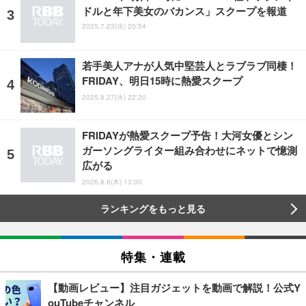
ドルと年下美女のバカンス」スクープを報道
2025.7.23(水) 20:54
若手美人アナが人気中堅芸人とラブラブ同棲！
FRIDAY、明日15時に熱愛スクープ
2025.8.27(水) 22:20
FRIDAYが熱愛スクープ予告！大河女優とシン
ガーソングライター組み合わせにネットで憶測
広がる
2026.8.6(木) 13:00
ランキングをもっと見る
特集・連載
【動画レビュー】注目ガジェットを動画で解説！公式Y
ouTubeチャンネル