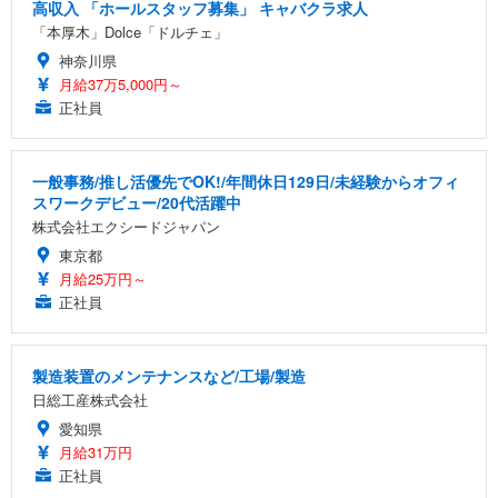
高収入 「ホールスタッフ募集」 キャバクラ求人
「本厚木」Dolce「ドルチェ」
神奈川県
月給37万5,000円～
正社員
一般事務/推し活優先でOK!/年間休日129日/未経験からオフィ
スワークデビュー/20代活躍中
株式会社エクシードジャパン
東京都
月給25万円～
正社員
製造装置のメンテナンスなど/工場/製造
日総工産株式会社
愛知県
月給31万円
正社員