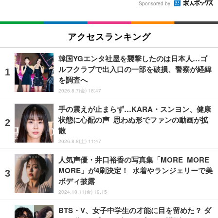
Sponsored by
アクセスランキング
韓国YGエンタ社屋を襲撃したのは日本人…ゴ
ルフクラブで出入口の一部を破損、警察が経緯
を調査へ
2026.8.7(金) 18:47
手の震えが止まらず…KARA・スンヨン、健康
状態に心配の声 思わぬ形でファンの動画が拡
散
2026.8.8(土) 11:47
人気声優・井口裕香の写真集「MORE MORE
MORE」が4刷決定！ 水着やランジェリーで美
ボディ披露
2024.10.11(金) 19:15
BTS・V、女子中学生の才能に目を留めた？ ダ