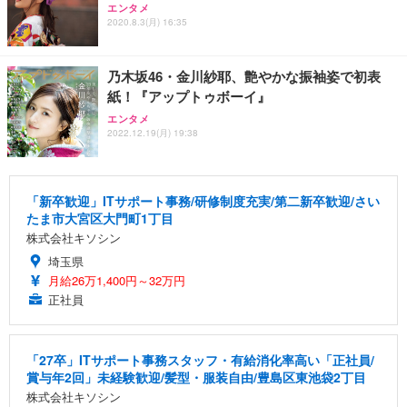
エンタメ
2020.8.3(月) 16:35
乃木坂46・金川紗耶、艶やかな振袖姿で初表
紙！『アップトゥボーイ』
エンタメ
2022.12.19(月) 19:38
「新卒歓迎」ITサポート事務/研修制度充実/第二新卒歓迎/さい
たま市大宮区大門町1丁目
株式会社キソシン
埼玉県
月給26万1,400円～32万円
正社員
「27卒」ITサポート事務スタッフ・有給消化率高い「正社員/
賞与年2回」未経験歓迎/髪型・服装自由/豊島区東池袋2丁目
株式会社キソシン