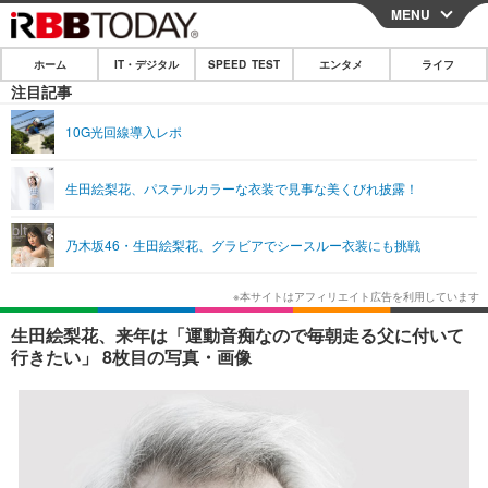
MENU
CLOSE
ホーム
IT・デジタル
SPEED TEST
エンタメ
ライフ
ホーム
注目記事
IT・デジタル
10G光回線導入レポ
IT・デジタルTOP
スマートフォン
SPEED TEST
生田絵梨花、パステルカラーな衣装で見事な美くびれ披露！
ネタ
ガジェット・ツール
エンタメ
乃木坂46・生田絵梨花、グラビアでシースルー衣装にも挑戦
ショッピング
その他
エンタメTOP
映画・ドラマ
ライフ
韓流・K-POP
韓国・芸能
ライフTOP
グルメ
リリース一覧
生田絵梨花、来年は「運動音痴なので毎朝走る父に付いて
音楽
スポーツ
ペット
ショッピング
行きたい」 8枚目の写真・画像
プッシュ通知の停止方法
グラビア
ブログ
その他
ショッピング
その他