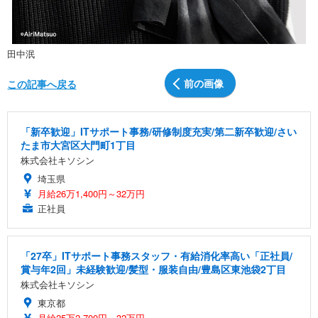
田中泯
前の画像
この記事へ戻る
「新卒歓迎」ITサポート事務/研修制度充実/第二新卒歓迎/さい
たま市大宮区大門町1丁目
株式会社キソシン
埼玉県
月給26万1,400円～32万円
正社員
「27卒」ITサポート事務スタッフ・有給消化率高い「正社員/
賞与年2回」未経験歓迎/髪型・服装自由/豊島区東池袋2丁目
株式会社キソシン
東京都
月給25万2,700円～32万円