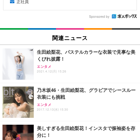
正社員
Sponsored by
関連ニュース
生田絵梨花、パステルカラーな衣装で見事な美
くびれ披露！
エンタメ
2021.4.12(月) 15:26
乃木坂46・生田絵梨花、グラビアでシースルー
衣装にも挑戦
エンタメ
2017.12.13(水) 15:30
美しすぎる生田絵梨花！インスタで振袖姿を存
分に！