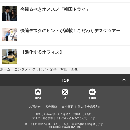
今観るべきオススメ「韓国ドラマ」
快適デスクのヒントが満載！こだわりデスクツアー
【進化するオフィス】
写真・画像
ホーム
›
エンタメ
›
グラビア
›
記事
›
TOP
Home
X
YouTube
お問合せ
広告掲載
会社概要
個人情報保護方針
紹介した商品/サービスを購入、契約した場合に、
売上の一部が弊社サイトに還元されることがあります。
当サイトに掲載の記事・見出し・写真・画像の無断転載を禁じます。
Copyright © 2026 IID, Inc.