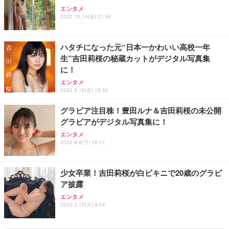
エンタメ
2022.10.14(金) 21:46
ハタチになった元“日本一かわいい高校一年
生”吉田莉桜の秘蔵カットがデジタル写真集
に！
エンタメ
2022.9.16(金) 12:50
グラビア注目株！豊田ルナ＆吉田莉桜の未公開
グラビアがデジタル写真集に！
エンタメ
2022.8.8(月) 16:11
少女卒業！吉田莉桜が白ビキニで20歳のグラビ
ア披露
エンタメ
2022.3.15(火) 9:04