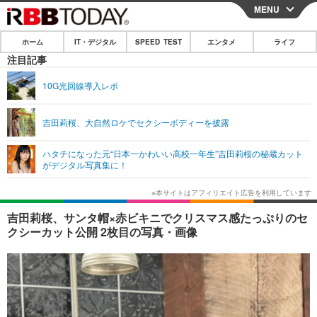
MENU
CLOSE
ホーム
IT・デジタル
SPEED TEST
エンタメ
ライフ
ホーム
注目記事
IT・デジタル
10G光回線導入レポ
IT・デジタルTOP
スマートフォン
SPEED TEST
吉田莉桜、大自然ロケでセクシーボディーを披露
ネタ
ガジェット・ツール
エンタメ
ハタチになった元“日本一かわいい高校一年生”吉田莉桜の秘蔵カット
ショッピング
その他
がデジタル写真集に！
エンタメTOP
映画・ドラマ
ライフ
韓流・K-POP
韓国・芸能
ライフTOP
グルメ
リリース一覧
吉田莉桜、サンタ帽×赤ビキニでクリスマス感たっぷりのセ
音楽
スポーツ
ペット
ショッピング
クシーカット公開 2枚目の写真・画像
プッシュ通知の停止方法
グラビア
ブログ
その他
ショッピング
その他