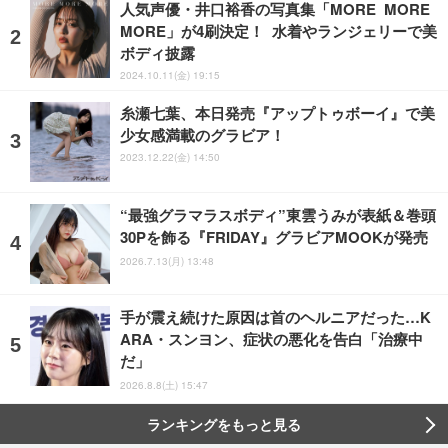
人気声優・井口裕香の写真集「MORE MORE
MORE」が4刷決定！ 水着やランジェリーで美
ボディ披露
2024.10.11(金) 19:15
糸瀬七葉、本日発売『アップトゥボーイ』で美
少女感満載のグラビア！
2023.12.22(金) 14:50
“最強グラマラスボディ”東雲うみが表紙＆巻頭
30Pを飾る『FRIDAY』グラビアMOOKが発売
2026.7.13(月) 13:48
手が震え続けた原因は首のヘルニアだった…K
ARA・スンヨン、症状の悪化を告白「治療中
だ」
2026.8.8(土) 15:47
ランキングをもっと見る