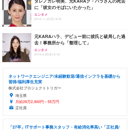
ダレノガレ明美、元KARAク・ハラさんの死去
に「彼女のそばにいたかった」
エンタメ
2019.11.25(月) 9:04
元KARAハラ、デビュー前に彼氏と破局した過
去！事務所から「整理して」
エンタメ
2019.9.26(木) 8:18
ネットワークエンジニア/未経験歓迎/通信インフラを基礎から
習得/福利厚生充実
株式会社プロジェクトトリガー
埼玉県
月給29万2,900円～55万円
正社員
「27卒」ITサポート事務スタッフ・有給消化率高い「正社員/