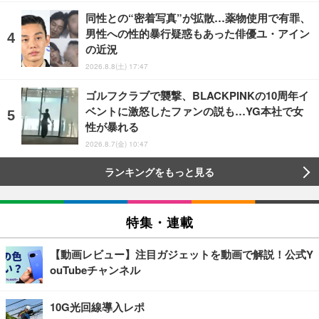
同性との“密着写真”が拡散…薬物使用で有罪、
男性への性的暴行疑惑もあった俳優ユ・アイン
の近況
2026.8.8(土) 17:47
ゴルフクラブで襲撃、BLACKPINKの10周年イ
ベントに激怒したファンの説も…YG本社で女
性が暴れる
2026.8.7(金) 10:47
ランキングをもっと見る
特集・連載
【動画レビュー】注目ガジェットを動画で解説！公式Y
ouTubeチャンネル
10G光回線導入レポ