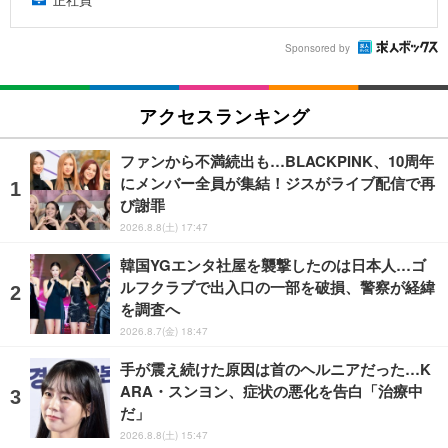
Sponsored by
アクセスランキング
ファンから不満続出も…BLACKPINK、10周年
にメンバー全員が集結！ジスがライブ配信で再
び謝罪
2026.8.8(土) 17:47
韓国YGエンタ社屋を襲撃したのは日本人…ゴ
ルフクラブで出入口の一部を破損、警察が経緯
を調査へ
2026.8.7(金) 18:47
手が震え続けた原因は首のヘルニアだった…K
ARA・スンヨン、症状の悪化を告白「治療中
だ」
2026.8.8(土) 15:47