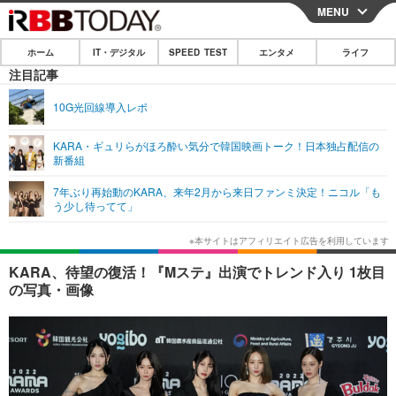
MENU
CLOSE
ホーム
IT・デジタル
SPEED TEST
エンタメ
ライフ
ホーム
注目記事
IT・デジタル
10G光回線導入レポ
IT・デジタルTOP
スマートフォン
SPEED TEST
KARA・ギュリらがほろ酔い気分で韓国映画トーク！日本独占配信の
新番組
ネタ
ガジェット・ツール
エンタメ
7年ぶり再始動のKARA、来年2月から来日ファンミ決定！ニコル「も
ショッピング
その他
う少し待ってて」
エンタメTOP
映画・ドラマ
ライフ
韓流・K-POP
韓国・芸能
ライフTOP
グルメ
リリース一覧
KARA、待望の復活！『Mステ』出演でトレンド入り 1枚目
音楽
スポーツ
ペット
ショッピング
の写真・画像
プッシュ通知の停止方法
グラビア
ブログ
その他
ショッピング
その他