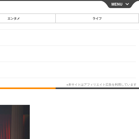
MENU
CLOSE
エンタメ
ライフ
スマートフォン
ガジェット・ツール
その他
映画・ドラマ
韓国・芸能
グルメ
スポーツ
ショッピング
ブログ
その他