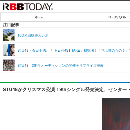
ホーム
IT・デジタル
ホーム
注目記事
IT・デジタル
10G光回線導入レポ
IT・デジタルTOP
SPEED TEST
STU48・石田千穂、「THE FIRST TAKE」初登場！「花は誰のもの？
ネタ
エンタメ
STU48、3期生オーディションの開催をサプライズ発表
ショッピング
エンタメTOP
ライフ
韓流・K-POP
ライフTOP
リリース一覧
STU48がクリスマス公演！9thシングル発売決定、センタ
音楽
ペット
プッシュ通知の停止方法
グラビア
その他
ショッピング