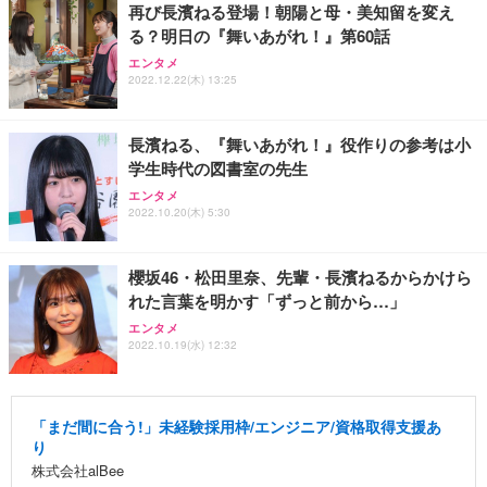
再び長濱ねる登場！朝陽と母・美知留を変え
る？明日の『舞いあがれ！』第60話
エンタメ
2022.12.22(木) 13:25
長濱ねる、『舞いあがれ！』役作りの参考は小
学生時代の図書室の先生
エンタメ
2022.10.20(木) 5:30
櫻坂46・松田里奈、先輩・長濱ねるからかけら
れた言葉を明かす「ずっと前から…」
エンタメ
2022.10.19(水) 12:32
「まだ間に合う!」未経験採用枠/エンジニア/資格取得支援あ
り
株式会社alBee