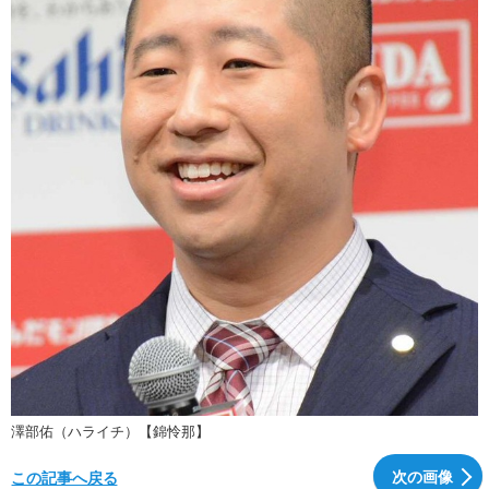
澤部佑（ハライチ）【錦怜那】
次の画像
この記事へ戻る