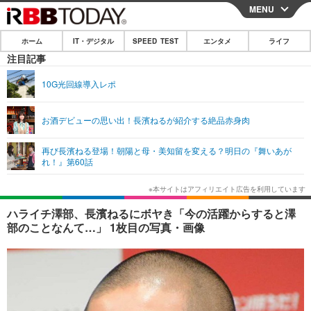
MENU
CLOSE
ホーム
IT・デジタル
SPEED TEST
エンタメ
ライフ
ホーム
注目記事
IT・デジタル
10G光回線導入レポ
IT・デジタルTOP
スマートフォン
SPEED TEST
お酒デビューの思い出！長濱ねるが紹介する絶品赤身肉
ネタ
ガジェット・ツール
エンタメ
再び長濱ねる登場！朝陽と母・美知留を変える？明日の『舞いあが
ショッピング
その他
れ！』第60話
エンタメTOP
映画・ドラマ
ライフ
韓流・K-POP
韓国・芸能
ライフTOP
グルメ
リリース一覧
ハライチ澤部、長濱ねるにボヤき「今の活躍からすると澤
音楽
スポーツ
ペット
ショッピング
部のことなんて…」 1枚目の写真・画像
プッシュ通知の停止方法
グラビア
ブログ
その他
ショッピング
その他