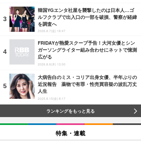
韓国YGエンタ社屋を襲撃したのは日本人…ゴ
ルフクラブで出入口の一部を破損、警察が経緯
を調査へ
2026.8.7(金) 18:47
FRIDAYが熱愛スクープ予告！大河女優とシン
ガーソングライター組み合わせにネットで憶測
広がる
2026.8.6(木) 13:00
大病告白のミス・コリア出身女優、半年ぶりの
近況報告 薬物で有罪・性売買容疑の波乱万丈
人生
2025.8.15(金) 8:17
ランキングをもっと見る
特集・連載