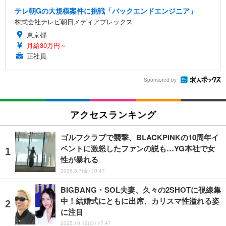
テレ朝Gの大規模案件に挑戦「バックエンドエンジニア」
株式会社テレビ朝日メディアプレックス
東京都
月給30万円～
正社員
Sponsored by
アクセスランキング
ゴルフクラブで襲撃、BLACKPINKの10周年イ
ベントに激怒したファンの説も…YG本社で女
性が暴れる
2026.8.7(金) 10:47
BIGBANG・SOL夫妻、久々の2SHOTに視線集
中！結婚式にともに出席、カリスマ性溢れる姿
に注目
2025.10.12(日) 17:47