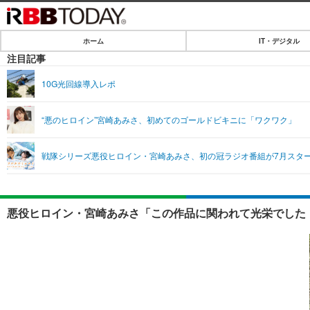
ホーム
IT・デジタル
ホーム
注目記事
IT・デジタル
10G光回線導入レポ
IT・デジタルTOP
SPEED TEST
“悪のヒロイン”宮崎あみさ、初めてのゴールドビキニに「ワクワク」
ネタ
エンタメ
戦隊シリーズ悪役ヒロイン・宮崎あみさ、初の冠ラジオ番組が7月スタ
ショッピング
エンタメTOP
ライフ
韓流・K-POP
ライフTOP
リリース一覧
悪役ヒロイン・宮崎あみさ「この作品に関われて光栄でした
音楽
ペット
プッシュ通知の停止方法
グラビア
その他
ショッピング