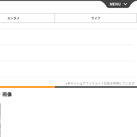
MENU
CLOSE
エンタメ
ライフ
スマートフォン
ガジェット・ツール
その他
映画・ドラマ
韓国・芸能
グルメ
・画像
スポーツ
ショッピング
ブログ
その他