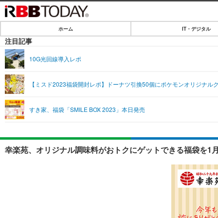
ホーム
IT・デジタル
ホーム
注目記事
IT・デジタル
10G光回線導入レポ
IT・デジタルTOP
SPEED TEST
【ミスド2023福袋開封レポ】ドーナツ引換50個にポケモンオリジナル
ネタ
エンタメ
すき家、福袋「SMILE BOX 2023」本日発売
ショッピング
エンタメTOP
ライフ
韓流・K-POP
ライフTOP
リリース一覧
幸楽苑、オリジナル調味料がおトクにゲットできる福袋を1月
音楽
ペット
プッシュ通知の停止方法
グラビア
その他
ショッピング