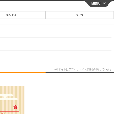
MENU
CLOSE
エンタメ
ライフ
スマートフォン
ガジェット・ツール
その他
映画・ドラマ
韓国・芸能
グルメ
スポーツ
ショッピング
ブログ
その他