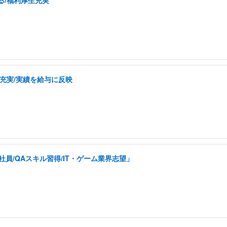
充実/実績を給与に反映
員/QAスキル習得/IT・ゲーム業界志望」