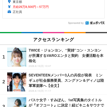
東京都
月給29万8,500円～57万円
正社員
Sponsored by
アクセスランキング
TWICE・ジョンヨン、“実姉”コン・スンヨン
が所属するVAROエンタと契約 女優活動を本
格化
2026.8.10(月) 13:47
SEVENTEENメンバー3人の兵役が発表 ミン
ギュが社会服務要員、スングァン＆ディノは陸
軍軍楽隊へ【全文】
2026.8.10(月) 11:17
バスケ女子・すみぽん、1st写真集のタイトル
が『オフコート』に決定！紐ビキニ＆サウナで