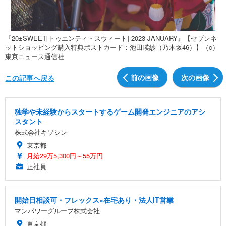
『20±SWEET[トゥエンティ・スウィート] 2023 JANUARY』【セブンネ
ットショッピング購入特典ポストカード：池田瑛紗（乃木坂46）】（c）
東京ニュース通信社
前の画像
次の画像
この記事へ戻る
独学や未経験からスタートするゲーム開発エンジニアのアシ
スタント
株式会社キソシン
東京都
月給29万5,300円～55万円
正社員
開始日相談可・フレックス×在宅あり・法人IT営業
マンパワーグループ株式会社
東京都