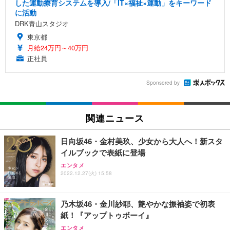
した運動療育システムを導入/「IT×福祉×運動」をキーワード
に活動
DRK青山スタジオ
東京都
月給24万円～40万円
正社員
Sponsored by
関連ニュース
日向坂46・金村美玖、少女から大人へ！新スタ
イルブックで表紙に登場
エンタメ
2022.12.27(火) 15:58
乃木坂46・金川紗耶、艶やかな振袖姿で初表
紙！『アップトゥボーイ』
エンタメ