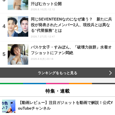
汗ばむカット公開
2026.8.10(月) 12:12
同じSEVENTEENなのになぜ違う？ 新たに兵
役が発表されたメンバー2人、現役兵とは異な
る“代替服務”とは
2026.7.27(月) 12:47
バスケ女子・すみぽん、「破壊力抜群」水着オ
フショットにファン悶絶
2026.8.6(木) 20:18
ランキングをもっと見る
特集・連載
【動画レビュー】注目ガジェットを動画で解説！公式Y
ouTubeチャンネル