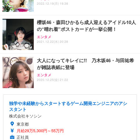
2022.12.19(月) 19:38
櫻坂46・森田ひかるら成人迎えるアイドル10人
の“晴れ着”ポストカードが一挙公開！
エンタメ
2021.12.22(水) 20:28
大人になってキレイに!! 乃木坂46・与田祐希
が雑誌表紙に登場
エンタメ
2020.12.25(金) 21:22
独学や未経験からスタートするゲーム開発エンジニアのアシ
スタント
株式会社キソシン
東京都
月給29万5,300円～55万円
正社員