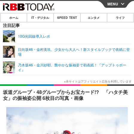
MENU
CLOSE
ホーム
IT・デジタル
SPEED TEST
エンタメ
ライフ
ホーム
注目記事
IT・デジタル
10G光回線導入レポ
IT・デジタルTOP
スマートフォン
SPEED TEST
日向坂46・金村美玖、少女から大人へ！新スタイルブックで表紙に登
場
ネタ
ガジェット・ツール
エンタメ
乃木坂46・金川紗耶、艶やかな振袖姿で初表紙！『アップトゥボー
ショッピング
その他
イ』
エンタメTOP
映画・ドラマ
ライフ
韓流・K-POP
韓国・芸能
ライフTOP
グルメ
リリース一覧
坂道グループ・48グループからお宝カード!? 「ハタチ美
音楽
スポーツ
ペット
ショッピング
女」の振袖姿公開 6枚目の写真・画像
プッシュ通知の停止方法
グラビア
ブログ
その他
ショッピング
その他