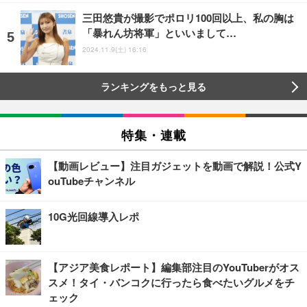
三田悠貴が撮影でポロリ100回以上、私の胸は
「暴れん坊将軍」といいまして…
2024.11.9(土) 16:16
ランキングをもっと見る
特集・連載
【動画レビュー】注目ガジェットを動画で解説！公式Y
ouTubeチャンネル
10G光回線導入レポ
【アジア美食レポート】編集部注目のYouTuberがオス
スメ！タイ・バンコクに行ったら食べたいグルメをチ
ェック