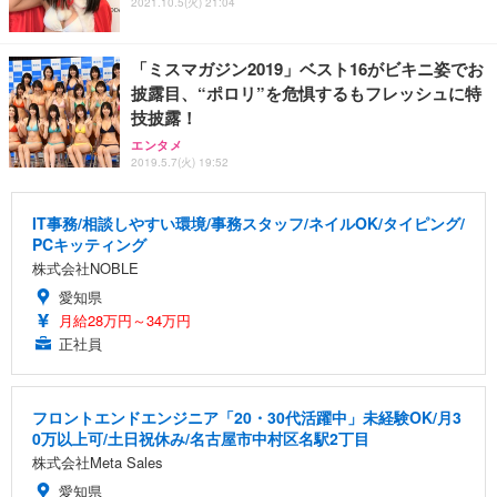
2021.10.5(火) 21:04
「ミスマガジン2019」ベスト16がビキニ姿でお
披露目、“ポロリ”を危惧するもフレッシュに特
技披露！
エンタメ
2019.5.7(火) 19:52
IT事務/相談しやすい環境/事務スタッフ/ネイルOK/タイピング/
PCキッティング
株式会社NOBLE
愛知県
月給28万円～34万円
正社員
フロントエンドエンジニア「20・30代活躍中」未経験OK/月3
0万以上可/土日祝休み/名古屋市中村区名駅2丁目
株式会社Meta Sales
愛知県