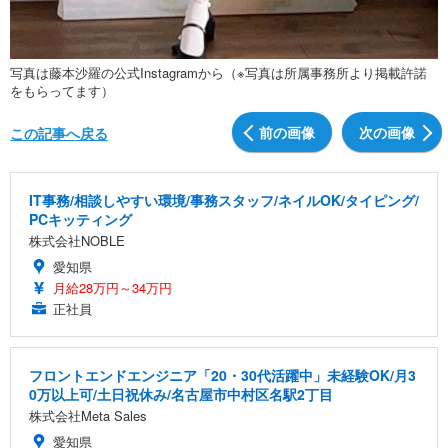
写真は藤本沙羅の公式Instagramから（※写真は所属事務所より掲載許諾
をもらってます）
前の画像
次の画像
この記事へ戻る
IT事務/相談しやすい環境/事務スタッフ/ネイルOK/タイピング/
PCキッティング
株式会社NOBLE
愛知県
月給28万円～34万円
正社員
フロントエンドエンジニア「20・30代活躍中」未経験OK/月3
0万以上可/土日祝休み/名古屋市中村区名駅2丁目
株式会社Meta Sales
愛知県