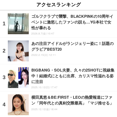
アクセスランキング
ゴルフクラブで襲撃、BLACKPINKの10周年イ
ベントに激怒したファンの説も…YG本社で女
性が暴れる
2026.8.7(金) 10:47
あの注目アイドルがランジェリー姿に！話題の
グラビアBEST20
2022.2.15(火) 12:11
BIGBANG・SOL夫妻、久々の2SHOTに視線集
中！結婚式にともに出席、カリスマ性溢れる姿
に注目
2025.10.12(日) 17:47
横田真悠＆BE:FIRST・LEOの熱愛報道にファ
ン「同年代との真剣交際最高」「マジ推せる」
2025.12.12(金) 18:44