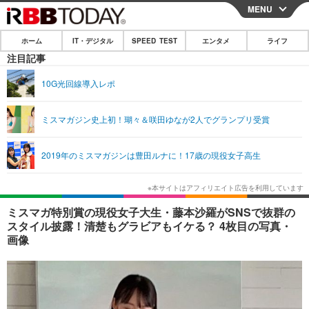
MENU
CLOSE
ホーム
IT・デジタル
SPEED TEST
エンタメ
ライフ
ホーム
注目記事
IT・デジタル
10G光回線導入レポ
IT・デジタルTOP
スマートフォン
SPEED TEST
ミスマガジン史上初！瑚々＆咲田ゆなが2人でグランプリ受賞
ネタ
ガジェット・ツール
エンタメ
2019年のミスマガジンは豊田ルナに！17歳の現役女子高生
ショッピング
その他
エンタメTOP
映画・ドラマ
ライフ
韓流・K-POP
韓国・芸能
ライフTOP
グルメ
リリース一覧
ミスマガ特別賞の現役女子大生・藤本沙羅がSNSで抜群の
音楽
スポーツ
ペット
ショッピング
スタイル披露！清楚もグラビアもイケる？ 4枚目の写真・
プッシュ通知の停止方法
画像
グラビア
ブログ
その他
ショッピング
その他