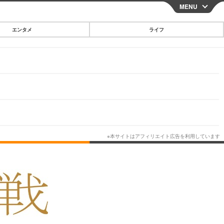
MENU
CLOSE
エンタメ
ライフ
スマートフォン
ガジェット・ツール
その他
映画・ドラマ
韓国・芸能
グルメ
スポーツ
ショッピング
ブログ
その他