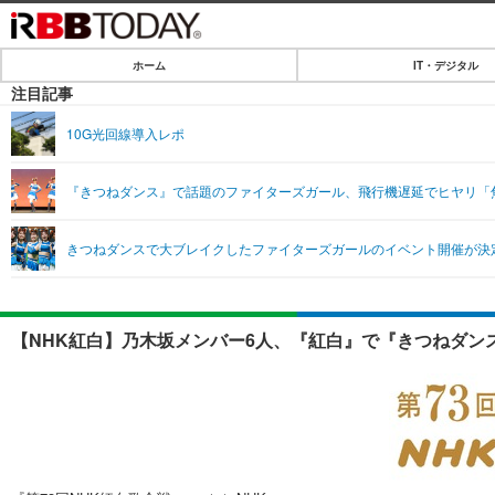
ホーム
IT・デジタル
ホーム
注目記事
IT・デジタル
10G光回線導入レポ
IT・デジタルTOP
SPEED TEST
『きつねダンス』で話題のファイターズガール、飛行機遅延でヒヤリ「
ネタ
エンタメ
きつねダンスで大ブレイクしたファイターズガールのイベント開催が決
ショッピング
エンタメTOP
ライフ
韓流・K-POP
ライフTOP
リリース一覧
【NHK紅白】乃木坂メンバー6人、『紅白』で『きつねダン
音楽
ペット
プッシュ通知の停止方法
グラビア
その他
ショッピング