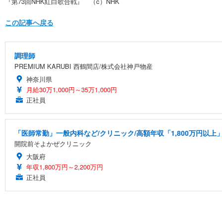
『第73回NHK紅白歌合戦』 （c）NHK
この記事へ戻る
調理師
PREMIUM KARUBI 西鶴間店/株式会社神戸物産
神奈川県
月給30万1,000円～35万1,000円
正社員
「医師常勤」一般内科など/クリニック/高額年収「1,800万円以上
開院前そよかぜクリニック
大阪府
年収1,800万円～2,200万円
正社員