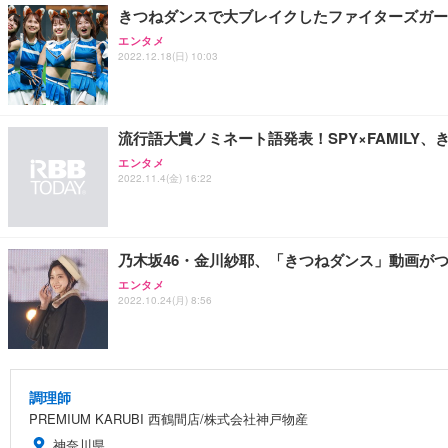
きつねダンスで大ブレイクしたファイターズガー
エンタメ
2022.12.18(日) 10:03
流行語大賞ノミネート語発表！SPY×FAMILY
エンタメ
2022.11.4(金) 16:22
乃木坂46・金川紗耶、「きつねダンス」動画がつ
エンタメ
2022.10.24(月) 8:56
調理師
PREMIUM KARUBI 西鶴間店/株式会社神戸物産
神奈川県