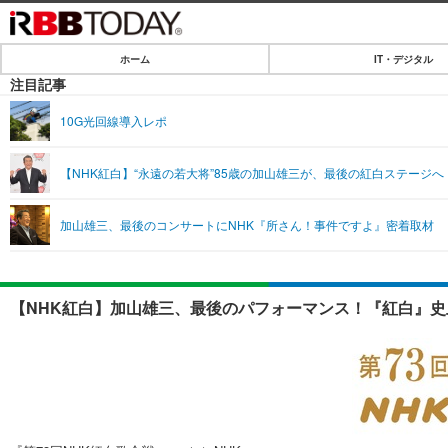
ホーム
IT・デジタル
ホーム
注目記事
IT・デジタル
10G光回線導入レポ
IT・デジタルTOP
SPEED TEST
【NHK紅白】“永遠の若大将”85歳の加山雄三が、最後の紅白ステージ
ネタ
エンタメ
加山雄三、最後のコンサートにNHK『所さん！事件ですよ』密着取材
ショッピング
エンタメTOP
ライフ
韓流・K-POP
ライフTOP
リリース一覧
【NHK紅白】加山雄三、最後のパフォーマンス！『紅白』史
音楽
ペット
プッシュ通知の停止方法
グラビア
その他
ショッピング