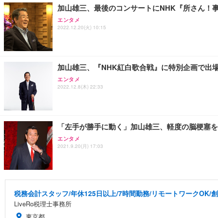
加山雄三、最後のコンサートにNHK『所さん！
エンタメ
2022.12.20(火) 10:15
加山雄三、『NHK紅白歌合戦』に特別企画で出場
エンタメ
2022.12.8(木) 22:33
「左手が勝手に動く」加山雄三、軽度の脳梗塞を
エンタメ
2021.9.20(月) 17:03
税務会計スタッフ/年休125日以上/7時間勤務/リモートワークOK/
LiveRo税理士事務所
東京都