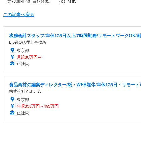
『第73回NHK紅白歌合戦』 （c）NHK
この記事へ戻る
税務会計スタッフ/年休125日以上/7時間勤務/リモートワークOK/
LiveRo税理士事務所
東京都
月給30万円～
正社員
食品商材の編集ディレクター/紙・WEB媒体/年休125日・リモート
株式会社YUIDEA
東京都
年収355万円～495万円
正社員