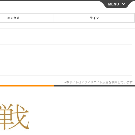
MENU
CLOSE
エンタメ
ライフ
スマートフォン
ガジェット・ツール
その他
映画・ドラマ
韓国・芸能
グルメ
スポーツ
ショッピング
ブログ
その他