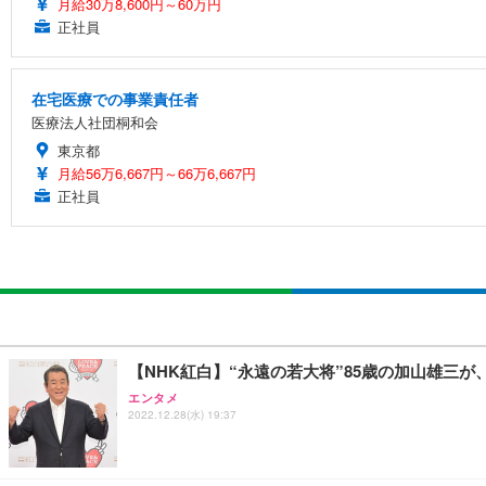
月給30万8,600円～60万円
正社員
在宅医療での事業責任者
医療法人社団桐和会
東京都
月給56万6,667円～66万6,667円
正社員
【NHK紅白】“永遠の若大将”85歳の加山雄三
エンタメ
2022.12.28(水) 19:37