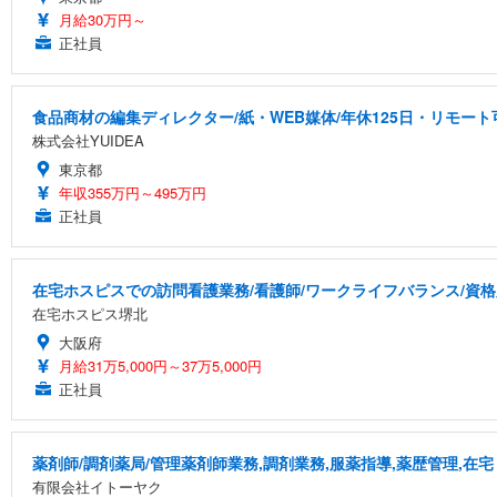
月給30万円～
正社員
食品商材の編集ディレクター/紙・WEB媒体/年休125日・リモート
株式会社YUIDEA
東京都
年収355万円～495万円
正社員
在宅ホスピスでの訪問看護業務/看護師/ワークライフバランス/資
在宅ホスピス堺北
大阪府
月給31万5,000円～37万5,000円
正社員
薬剤師/調剤薬局/管理薬剤師業務,調剤業務,服薬指導,薬歴管理,在宅
有限会社イトーヤク