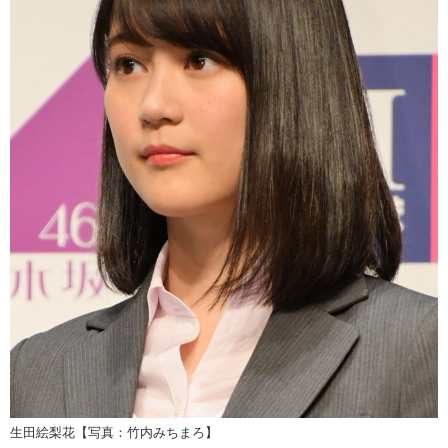
生田絵梨花【写真：竹内みちまろ】