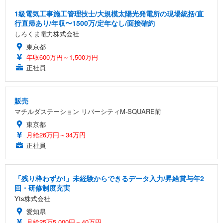
1級電気工事施工管理技士/大規模太陽光発電所の現場統括/直
行直帰あり/年収〜1500万/定年なし/面接確約
しろくま電力株式会社
東京都
年収600万円～1,500万円
正社員
販売
マチルダステーション リバーシティM-SQUARE前
東京都
月給26万円～34万円
正社員
「残り枠わずか!」未経験からできるデータ入力/昇給賞与年2
回・研修制度充実
Yts株式会社
愛知県
月給25万5,000円～40万円