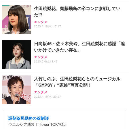
生田絵梨花、齋藤飛鳥の卒コンに参戦してい
た!?
エンタメ
2023.5.18(木) 17:17
日向坂46・佐々木美玲、生田絵梨花に感謝「追
いかけていきたい存在」
エンタメ
2023.5.6(土) 8:45
大竹しのぶ、生田絵梨花らとのミュージカル
「GYPSY」“家族”写真公開！
エンタメ
2023.4.19(水) 20:27
調剤薬局勤務の薬剤師
ウエルシア池袋 IT tower TOKYO店