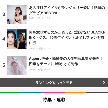
あの注目アイドルがランジェリー姿に！話題の
グラビアBEST20
2022.2.15(火) 12:11
何を意味するのか…めったに泣かないBLACKP
INK・ジス、10周年イベント終了しファンを前
に涙
2026.8.9(日) 11:17
Aqours声優・降幡愛の人生初写真集が発売！
四季をテーマに1年かけて制作
2019.4.8(月) 16:04
ランキングをもっと見る
特集・連載