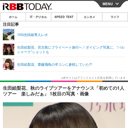
MENU
CLOSE
ホーム
IT・デジタル
SPEED TEST
エンタメ
ライフ
ホーム
注目記事
IT・デジタル
10G光回線導入レポ
IT・デジタルTOP
スマートフォン
SPEED TEST
生田絵梨花、宮古島にプライベート旅行へ！ダイビング写真に、“バル
シャーク”ショットも
ネタ
ガジェット・ツール
エンタメ
生田絵梨花、齋藤飛鳥の卒コンに参戦していた!?
ショッピング
その他
エンタメTOP
映画・ドラマ
ライフ
韓流・K-POP
韓国・芸能
ライフTOP
グルメ
リリース一覧
生田絵梨花、秋のライブツアーをアナウンス「初めての1人
音楽
スポーツ
ペット
ショッピング
ツアー 楽しみだぁ」 1枚目の写真・画像
プッシュ通知の停止方法
グラビア
ブログ
その他
ショッピング
その他