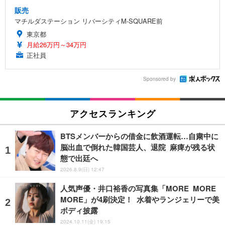
販売
マチルダステーション リバーシティM-SQUARE前
東京都
月給26万円～34万円
正社員
Sponsored by
アクセスランキング
BTSメンバーからの借金に飲酒運転…自粛中に
脳出血で倒れた韓国芸人、退院 麻痺が残る状
態で出廷へ
2026.8.9(日) 12:47
人気声優・井口裕香の写真集「MORE MORE
MORE」が4刷決定！ 水着やランジェリーで美
ボディ披露
2024.10.11(金) 19:15