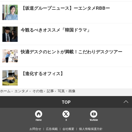
【坂道グループニュース】ーエンタメRBBー
今観るべきオススメ「韓国ドラマ」
快適デスクのヒントが満載！こだわりデスクツアー
【進化するオフィス】
写真・画像
ホーム
›
エンタメ
›
その他
›
記事
›
TOP
Home
X
YouTube
お問合せ
広告掲載
会社概要
個人情報保護方針