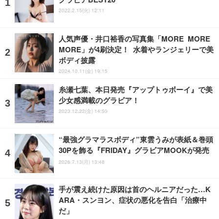
2022.2.15(火) 12:11
人気声優・井口裕香の写真集「MORE MORE
MORE」が4刷決定！ 水着やランジェリーで美
ボディ披露
2024.10.11(金) 19:15
糸瀬七葉、本日発売『アップトゥボーイ』で美
少女感満載のグラビア！
2023.12.22(金) 14:50
“最強グラマラスボディ”東雲うみが表紙＆巻頭
30Pを飾る『FRIDAY』グラビアMOOKが発売
2026.7.13(月) 13:48
手が震え続けた原因は首のヘルニアだった…K
ARA・スンヨン、症状の悪化を告白「治療中
だ」