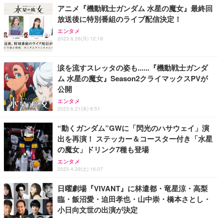
アニメ『機動戦士ガンダム 水星の魔女』最終回
放送後に特別番組のライブ配信決定！
エンタメ
2023.6.26(月) 12:16
涙を流すスレッタの姿も......『機動戦士ガンダ
ム 水星の魔女』Season2クライマックスPVが
公開
エンタメ
2023.6.21(水) 9:51
“動くガンダム”GWに「閃光のハサウェイ」演
出を再演！ ステッカー＆コースター付き「水星
の魔女」ドリンク7種も登場
エンタメ
2023.4.29(土) 16:07
日曜劇場『VIVANT』に林遣都・竜星涼・高梨
臨・飯沼愛・迫田孝也・山中崇・橋本さとし・
小日向文世の出演が決定