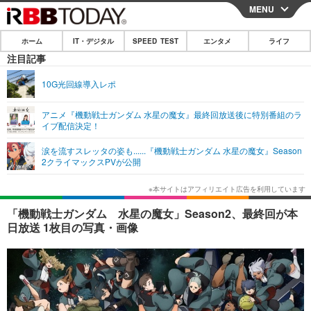
MENU
CLOSE
ホーム
IT・デジタル
SPEED TEST
エンタメ
ライフ
ホーム
注目記事
IT・デジタル
10G光回線導入レポ
IT・デジタルTOP
スマートフォン
SPEED TEST
アニメ『機動戦士ガンダム 水星の魔女』最終回放送後に特別番組のラ
イブ配信決定！
ネタ
ガジェット・ツール
エンタメ
涙を流すスレッタの姿も......『機動戦士ガンダム 水星の魔女』Season
ショッピング
その他
2クライマックスPVが公開
エンタメTOP
映画・ドラマ
ライフ
韓流・K-POP
韓国・芸能
ライフTOP
グルメ
リリース一覧
「機動戦士ガンダム 水星の魔女」Season2、最終回が本
音楽
スポーツ
ペット
ショッピング
日放送 1枚目の写真・画像
プッシュ通知の停止方法
グラビア
ブログ
その他
ショッピング
その他