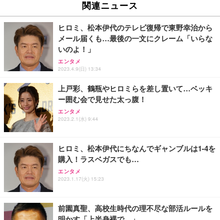
関連ニュース
ヒロミ、松本伊代のテレビ復帰で東野幸治から
メール届くも…最後の一文にクレーム「いらな
いのよ！」
エンタメ
2023.4.9(日) 13:34
上戸彩、鶴瓶やヒロミらを差し置いて…ベッキ
ー囲む会で見せた太っ腹！
エンタメ
2023.2.1(水) 9:44
ヒロミ、松本伊代にちなんでギャンブルは1-4を
購入！ラスベガスでも…
エンタメ
2023.1.17(火) 15:23
前園真聖、高校生時代の理不尽な部活ルールを
明かす「上半身裸で…」