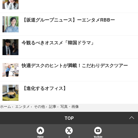
【坂道グループニュース】ーエンタメRBBー
今観るべきオススメ「韓国ドラマ」
快適デスクのヒントが満載！こだわりデスクツアー
【進化するオフィス】
写真・画像
ホーム
›
エンタメ
›
その他
›
記事
›
TOP
Home
X
YouTube