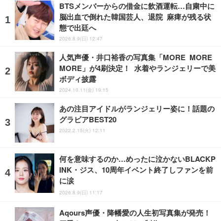
BTSメンバーからの借金に飲酒運転…自粛中に
脳出血で倒れた韓国芸人、退院 麻痺が残る状
態で出廷へ
2026.8.9(日) 12:47
人気声優・井口裕香の写真集「MORE MORE
MORE」が4刷決定！ 水着やランジェリーで美
ボディ披露
2024.10.11(金) 19:15
あの注目アイドルがランジェリー姿に！話題の
グラビアBEST20
2022.2.15(火) 12:11
何を意味するのか…めったに泣かないBLACKP
INK・ジス、10周年イベント終了しファンを前
に涙
2026.8.9(日) 11:17
Aqours声優・降幡愛の人生初写真集が発売！