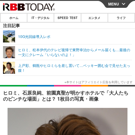
MENU
CLOSE
ホーム
IT・デジタル
SPEED TEST
エンタメ
ライフ
ホーム
注目記事
IT・デジタル
10G光回線導入レポ
IT・デジタルTOP
スマートフォン
SPEED TEST
ヒロミ、松本伊代のテレビ復帰で東野幸治からメール届くも…最後の
一文にクレーム「いらないのよ！」
ネタ
ガジェット・ツール
エンタメ
上戸彩、鶴瓶やヒロミらを差し置いて…ベッキー囲む会で見せた太っ
ショッピング
その他
腹！
エンタメTOP
映画・ドラマ
ライフ
韓流・K-POP
韓国・芸能
ライフTOP
グルメ
リリース一覧
ヒロミ、石原良純、前園真聖が明かすホテルで「大人たち
音楽
スポーツ
ペット
ショッピング
のピンチな場面」とは？ 1枚目の写真・画像
プッシュ通知の停止方法
グラビア
ブログ
その他
ショッピング
その他