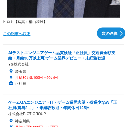
ヒロミ【写真：椿山和雄】
次の画像
この記事へ戻る
AIテストエンジニアゲーム品質検証「正社員」交通費全額支
給・月給30万以上可/ゲーム業界デビュー・未経験歓迎
Yts株式会社
埼玉県
月給30万8,100円～50万円
正社員
ゲームQAエンジニア・IT・ゲーム業界志望・残業少なめ「正
社員/賞与2回」・未経験歓迎・年間休日125日
株式会社RIOT GROUP
神奈川県
月給30万6,300円～60万円