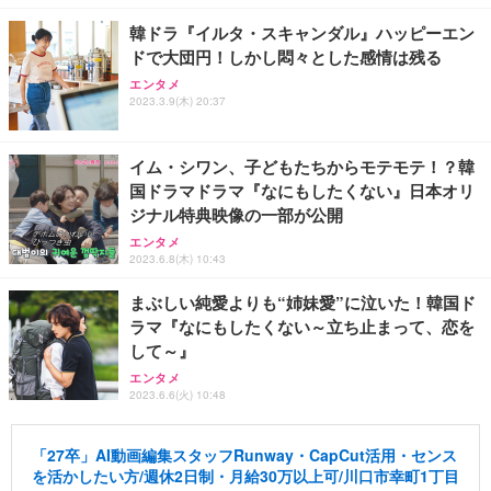
韓ドラ『イルタ・スキャンダル』ハッピーエン
ドで大団円！しかし悶々とした感情は残る
エンタメ
2023.3.9(木) 20:37
イム・シワン、子どもたちからモテモテ！？韓
国ドラマドラマ『なにもしたくない』日本オリ
ジナル特典映像の一部が公開
エンタメ
2023.6.8(木) 10:43
まぶしい純愛よりも“姉妹愛”に泣いた！韓国ド
ラマ『なにもしたくない～立ち止まって、恋を
して～』
エンタメ
2023.6.6(火) 10:48
「27卒」AI動画編集スタッフRunway・CapCut活用・センス
を活かしたい方/週休2日制・月給30万以上可/川口市幸町1丁目