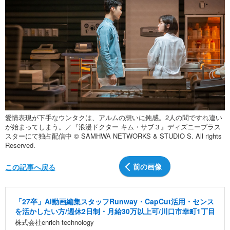
愛情表現が下手なウンタクは、アルムの想いに鈍感。2人の間ですれ違い
が始まってしまう。／『浪漫ドクター キム・サブ３』ディズニープラス
スターにて独占配信中 © SAMHWA NETWORKS & STUDIO S. All rights
Reserved.
前の画像
この記事へ戻る
「27卒」AI動画編集スタッフRunway・CapCut活用・センス
を活かしたい方/週休2日制・月給30万以上可/川口市幸町1丁目
株式会社enrich technology