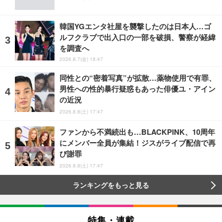
韓国YGエンタ社屋を襲撃したのは日本人…ゴ
ルフクラブで出入口の一部を破損、警察が経緯
を調査へ
2026.8.7(金) 18:47
同性との“密着写真”が拡散…薬物使用で有罪、
男性への性的暴行疑惑もあった俳優ユ・アイン
の近況
2026.8.8(土) 17:47
ファンから不満続出も…BLACKPINK、10周年
にメンバー全員が集結！ジスがライブ配信で再
び謝罪
2026.8.8(土) 17:47
ランキングをもっと見る
特集・連載