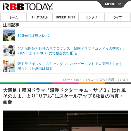
MENU
CLOSE
ホーム
IT・デジタル
SPEED TEST
エンタメ
ライフ
ホーム
注目記事
IT・デジタル
10G光回線導入レポ
IT・デジタルTOP
スマートフォン
SPEED TEST
どん底医師と死神のラブロマンス！韓国ドラマ『コクドゥの季節』、
7月5日よりU-NEXTにて独占先行配信
ネタ
ガジェット・ツール
エンタメ
韓ドラ『イルタ・スキャンダル』ハッピーエンドで大団円！しかし
ショッピング
その他
悶々とした感情は残る
エンタメTOP
映画・ドラマ
ライフ
韓流・K-POP
韓国・芸能
ライフTOP
グルメ
リリース一覧
大満足！韓国ドラマ『浪漫ドクター キム・サブ３』は作風
音楽
スポーツ
ペット
ショッピング
そのまま、より“リアル”にスケールアップ 8枚目の写真・
プッシュ通知の停止方法
画像
グラビア
ブログ
その他
ショッピング
その他