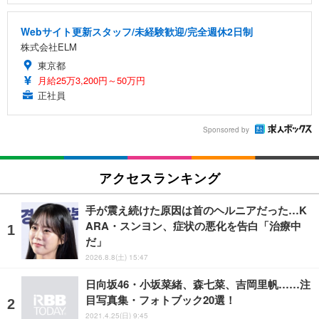
Webサイト更新スタッフ/未経験歓迎/完全週休2日制
株式会社ELM
東京都
月給25万3,200円～50万円
正社員
Sponsored by
アクセスランキング
手が震え続けた原因は首のヘルニアだった…K
ARA・スンヨン、症状の悪化を告白「治療中
だ」
2026.8.8(土) 15:47
日向坂46・小坂菜緒、森七菜、吉岡里帆……注
目写真集・フォトブック20選！
2021.4.25(日) 9:45