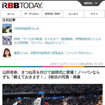
MENU
CLOSE
ホーム
IT・デジタル
SPEED TEST
エンタメ
ライフ
ホーム
注目記事
IT・デジタル
10G光回線導入レポ
IT・デジタルTOP
スマートフォン
SPEED TEST
NHK『ワースポ×MLB』キャスター・菊池柚花、NPB始球式にミニス
カで初登板「ワンバン…次はズバッと！」
ネタ
ガジェット・ツール
エンタメ
藤田ニコル、2度目の始球式に意気込み「ノーバンでやりたい」
ショッピング
その他
エンタメTOP
映画・ドラマ
ライフ
韓流・K-POP
韓国・芸能
ライフTOP
グルメ
リリース一覧
山田杏奈、きつね耳を付けて始球式に登場！ノーバンなら
音楽
スポーツ
ペット
ショッピング
ずも「鍛えておきます！」 3枚目の写真・画像
プッシュ通知の停止方法
グラビア
ブログ
その他
ショッピング
その他