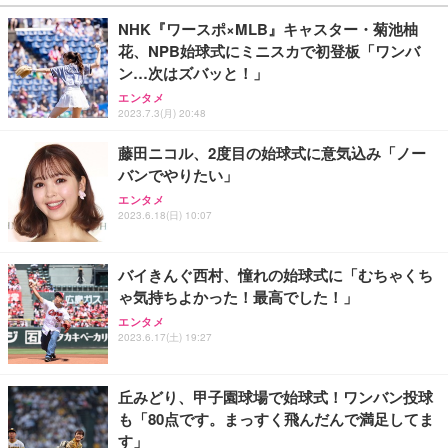
NHK『ワースポ×MLB』キャスター・菊池柚
花、NPB始球式にミニスカで初登板「ワンバ
ン…次はズバッと！」
エンタメ
2023.7.3(月) 20:48
藤田ニコル、2度目の始球式に意気込み「ノー
バンでやりたい」
エンタメ
2023.6.18(日) 10:07
バイきんぐ西村、憧れの始球式に「むちゃくち
ゃ気持ちよかった！最高でした！」
エンタメ
2023.6.17(土) 19:27
丘みどり、甲子園球場で始球式！ワンバン投球
も「80点です。まっすく飛んだんで満足してま
す」