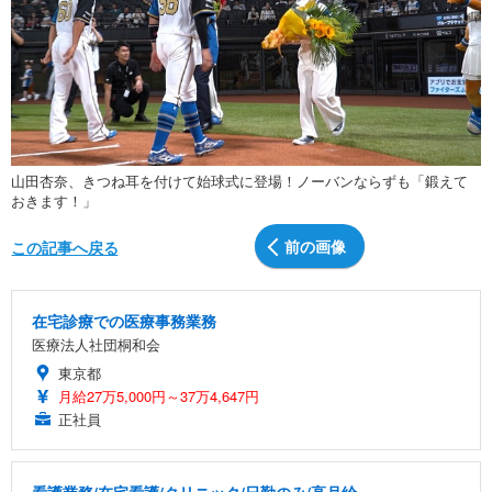
山田杏奈、きつね耳を付けて始球式に登場！ノーバンならずも「鍛えて
おきます！」
前の画像
この記事へ戻る
在宅診療での医療事務業務
医療法人社団桐和会
東京都
月給27万5,000円～37万4,647円
正社員
看護業務/在宅看護/クリニック/日勤のみ/高月給