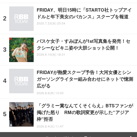
FRIDAY、明日15時に「STARTO社トップアイ
ドルと年下美女のバカンス」スクープを報道
2025.7.23(水) 20:54
バスケ女子・すみぽんが1st写真集を発売！セ
クシーなビキニ姿や大胆ショット公開！
2026.6.10(水) 18:01
FRIDAYが熱愛スクープ予告！大河女優とシン
ガーソングライター組み合わせにネットで憶測
広がる
2026.8.6(木) 13:00
「グラミー賞なんてくそくらえ」BTSファンが
掲げた怒り RMの歌詞変更が示した“アジア
枠”拒否
2026.8.4(火) 11:47