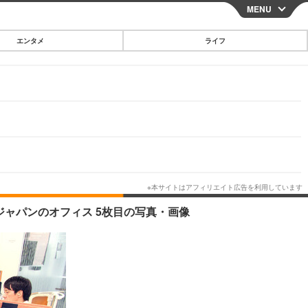
MENU
CLOSE
エンタメ
ライフ
スマートフォン
ガジェット・ツール
その他
映画・ドラマ
韓国・芸能
グルメ
ャパンのオフィス 5枚目の写真・画像
スポーツ
ショッピング
ブログ
その他