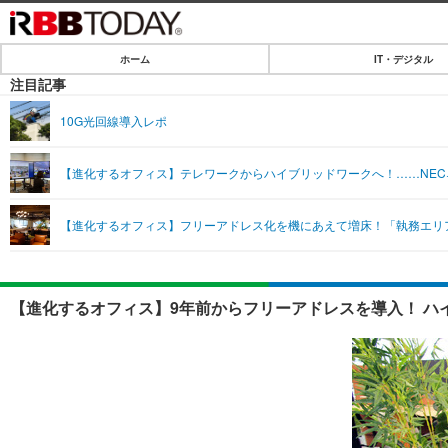
ホーム
IT・デジタル
ホーム
注目記事
IT・デジタル
10G光回線導入レポ
IT・デジタルTOP
SPEED TEST
【進化するオフィス】テレワークからハイブリッドワークへ！……NE
ネタ
エンタメ
【進化するオフィス】フリーアドレス化を機にあえて増床！「執務エリ
ショッピング
エンタメTOP
ライフ
韓流・K-POP
ライフTOP
リリース一覧
【進化するオフィス】9年前からフリーアドレスを導入！ ハ
音楽
ペット
プッシュ通知の停止方法
グラビア
その他
ショッピング