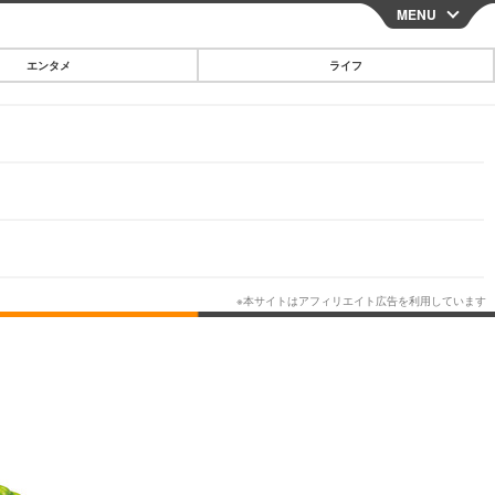
MENU
CLOSE
エンタメ
ライフ
スマートフォン
ガジェット・ツール
その他
映画・ドラマ
韓国・芸能
グルメ
スポーツ
ショッピング
ブログ
その他