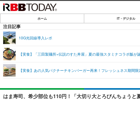
ホーム
IT・デジタル
ホーム
注目記事
IT・デジタル
10G光回線導入レポ
IT・デジタルTOP
SPEED TEST
【実食】「三田製麺所×伝説のすた丼屋」夏の最強スタミナコラボ飯が
ネタ
エンタメ
【実食】あの人気パクチーチキンバーガー再来！フレッシュネス期間限
ショッピング
エンタメTOP
ライフ
韓流・K-POP
ライフTOP
リリース一覧
はま寿司、希少部位も110円！「大切り大とろびんちょうと
音楽
ペット
プッシュ通知の停止方法
グラビア
その他
ショッピング