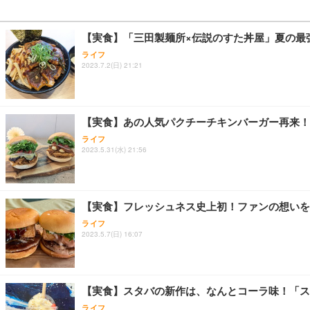
【実食】「三田製麺所×伝説のすた丼屋」夏の最
ライフ
2023.7.2(日) 21:21
【実食】あの人気パクチーチキンバーガー再来！
ライフ
2023.5.31(水) 21:56
【実食】フレッシュネス史上初！ファンの想いを
ライフ
2023.5.7(日) 16:07
【実食】スタバの新作は、なんとコーラ味！「ス
ライフ