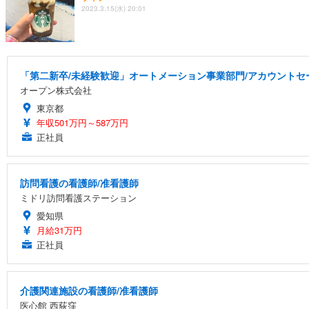
2023.3.15(水) 20:01
「第二新卒/未経験歓迎」オートメーション事業部門/アカウントセー
オープン株式会社
東京都
年収501万円～587万円
正社員
訪問看護の看護師/准看護師
ミドリ訪問看護ステーション
愛知県
月給31万円
正社員
介護関連施設の看護師/准看護師
医心館 西荻窪