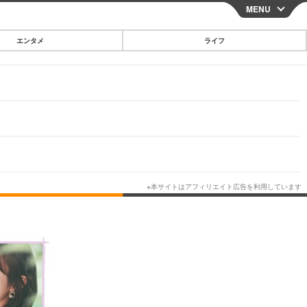
MENU
CLOSE
エンタメ
ライフ
スマートフォン
ガジェット・ツール
その他
映画・ドラマ
韓国・芸能
グルメ
スポーツ
ショッピング
ブログ
その他