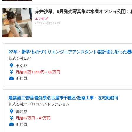
赤井沙希、8月発売写真集の水着オフショ公開！
エンタメ
2023.7.5(水) 19:20
27卒・新卒/ものづくりエンジニアアシスタント/設計図に沿った機
株式会社LOP
東京都
月給26万1,200円～32万円
正社員
建築施工管理/愛知県名古屋市千種区:改修工事・在宅勤務可
株式会社コプロコンストラクション
愛知県
月給37万円～47万円
正社員