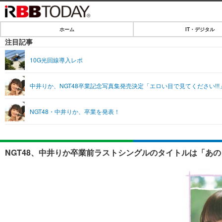
ホーム
IT・デジタル
ホーム
注目記事
IT・デジタル
10G光回線導入レポ
IT・デジタルTOP
SPEED TEST
中井りか、NGT48卒業記念写真集発売決定「エロい目で見てください!!!
ネタ
エンタメ
NGT48・中井りか、卒業を発表！
ショッピング
エンタメTOP
ライフ
韓流・K-POP
ライフTOP
リリース一覧
NGT48、中井りか卒業前ラストシングルのタイトルは「あのさ
音楽
ペット
プッシュ通知の停止方法
グラビア
その他
ショッピング