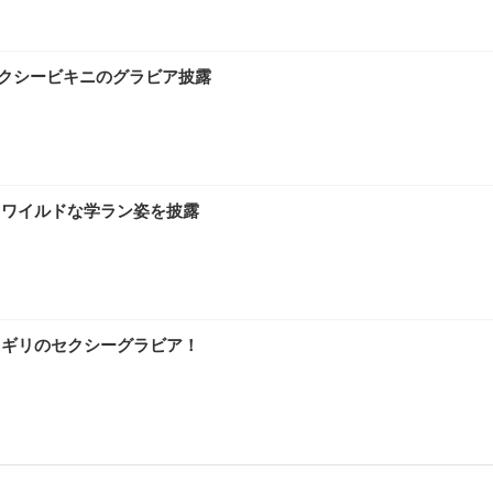
クシービキニのグラビア披露
！ワイルドな学ラン姿を披露
リギリのセクシーグラビア！