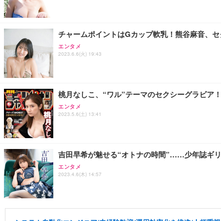
チャームポイントはGカップ軟乳！熊谷麻音、セ
エンタメ
2023.6.6(火) 19:43
桃月なしこ、“ワル”テーマのセクシーグラビア
エンタメ
2023.5.6(土) 13:41
吉田早希が魅せる“オトナの時間”……少年誌ギ
エンタメ
2023.4.6(木) 14:57