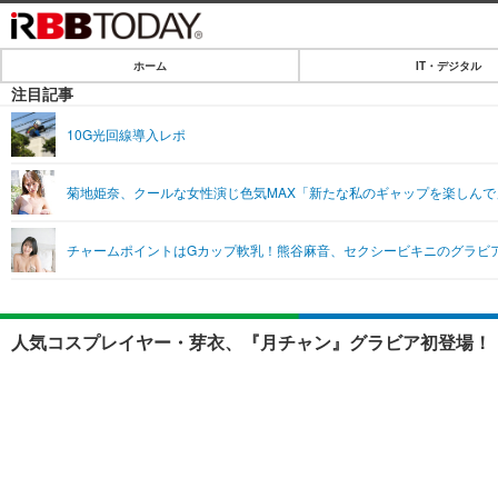
ホーム
IT・デジタル
ホーム
注目記事
IT・デジタル
10G光回線導入レポ
IT・デジタルTOP
SPEED TEST
菊地姫奈、クールな女性演じ色気MAX「新たな私のギャップを楽しんで
ネタ
エンタメ
チャームポイントはGカップ軟乳！熊谷麻音、セクシービキニのグラビ
ショッピング
エンタメTOP
ライフ
韓流・K-POP
ライフTOP
リリース一覧
人気コスプレイヤー・芽衣、『月チャン』グラビア初登場！「
音楽
ペット
プッシュ通知の停止方法
グラビア
その他
ショッピング