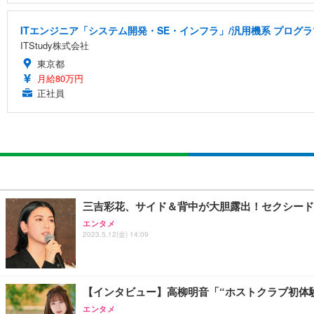
ITエンジニア「システム開発・SE・インフラ」/汎用機系 プログラマ
ITStudy株式会社
東京都
月給80万円
正社員
三吉彩花、サイド＆背中が大胆露出！セクシード
エンタメ
2023.5.12(金) 14:09
【インタビュー】高柳明音「“ホストクラブ初体験
エンタメ