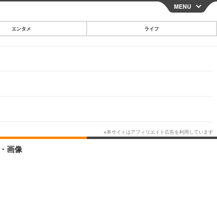
MENU
CLOSE
エンタメ
ライフ
スマートフォン
ガジェット・ツール
その他
映画・ドラマ
韓国・芸能
グルメ
・画像
スポーツ
ショッピング
ブログ
その他