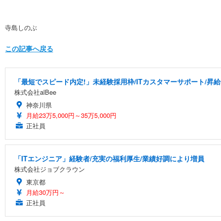
寺島しのぶ
この記事へ戻る
「最短でスピード内定!」未経験採用枠/ITカスタマーサポート/昇給
株式会社alBee
神奈川県
月給23万5,000円～35万5,000円
正社員
「ITエンジニア」経験者/充実の福利厚生/業績好調により増員
株式会社ジョブクラウン
東京都
月給30万円～
正社員