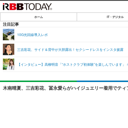
ホーム
IT・デジタル
ホーム
注目記事
IT・デジタル
10G光回線導入レポ
IT・デジタルTOP
SPEED TEST
三吉彩花、サイド＆背中が大胆露出！セクシードレスをインスタ披露
ネタ
エンタメ
【インタビュー】高柳明音「“ホストクラブ初体験”を楽しんでいます」 
ショッピング
エンタメTOP
ライフ
韓流・K-POP
ライフTOP
リリース一覧
木南晴夏、三吉彩花、冨永愛らがハイジュエリー着用でティフ
音楽
ペット
プッシュ通知の停止方法
グラビア
その他
ショッピング