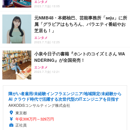
エンタメ
2023.7.7(金) 13:05
元NMB48・本郷柚巴、芸能事務所「seju」に所
属「グラビアはもちろん、バラエティ番組やお
芝居も！」
エンタメ
2023.7.7(金) 12:25
小泉今日子の書籍『ホントのコイズミさん WA
NDERING』が全国発売！
エンタメ
2023.7.7(金) 12:21
障がい者雇用/未経験インフラエンジニア/地域限定/未経験から
AI クラウド時代で活躍する次世代型のITエンジニアを目指す
AKKODiSコンサルティング株式会社
東京都
年収306万円～329万円
正社員