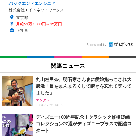
バックエンドエンジニア
株式会社エイトネットワークス
東京都
月給21万7,000円～42万円
正社員
Sponsored by
関連ニュース
丸山桂里奈、明石家さんまに愛娘抱っこされ大
感激「目をまんまるくして瞬きを忘れて笑って
ました」
エンタメ
2023.7.7(金) 13:08
ディズニー100周年記念！クラシック修復短編
コレクション27選がディズニープラスで配信ス
タート