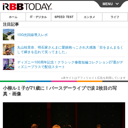
MENU
CLOSE
ホーム
IT・デジタル
SPEED TEST
エンタメ
ライフ
ホーム
注目記事
IT・デジタル
10G光回線導入レポ
IT・デジタルTOP
スマートフォン
SPEED TEST
丸山桂里奈、明石家さんまに愛娘抱っこされ大感激「目をまんまるく
して瞬きを忘れて笑ってました」
ネタ
ガジェット・ツール
エンタメ
ディズニー100周年記念！クラシック修復短編コレクション27選がデ
ショッピング
その他
ィズニープラスで配信スタート
エンタメTOP
映画・ドラマ
ライフ
韓流・K-POP
韓国・芸能
ライフTOP
グルメ
リリース一覧
小柳ルミ子が71歳に！バースデーライブで涙 2枚目の写
音楽
スポーツ
ペット
ショッピング
真・画像
プッシュ通知の停止方法
グラビア
ブログ
その他
ショッピング
その他