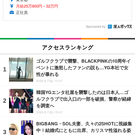
月給25万900円～32万円
正社員
Sponsored by
アクセスランキング
ゴルフクラブで襲撃、BLACKPINKの10周年イ
ベントに激怒したファンの説も…YG本社で女
性が暴れる
2026.8.7(金) 10:47
韓国YGエンタ社屋を襲撃したのは日本人…ゴ
ルフクラブで出入口の一部を破損、警察が経緯
を調査へ
2026.8.7(金) 18:47
BIGBANG・SOL夫妻、久々の2SHOTに視線集
中！結婚式にともに出席、カリスマ性溢れる姿