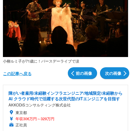
小柳ルミ子が71歳に！バースデーライブで涙
前の画像
次の画像
この記事へ戻る
障がい者雇用/未経験インフラエンジニア/地域限定/未経験から
AI クラウド時代で活躍する次世代型のITエンジニアを目指す
AKKODiSコンサルティング株式会社
東京都
年収306万円～329万円
正社員