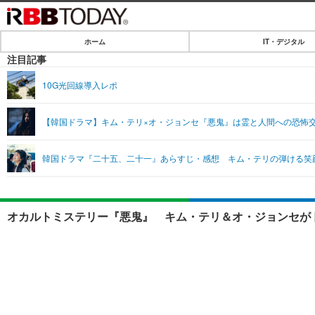
ホーム
IT・デジタル
ホーム
注目記事
IT・デジタル
10G光回線導入レポ
IT・デジタルTOP
SPEED TEST
【韓国ドラマ】キム・テリ×オ・ジョンセ『悪鬼』は霊と人間への恐怖
ネタ
エンタメ
韓国ドラマ『二十五、二十一』あらすじ・感想 キム・テリの弾ける笑
ショッピング
エンタメTOP
ライフ
韓流・K-POP
ライフTOP
リリース一覧
オカルトミステリー『悪鬼』 キム・テリ＆オ・ジョンセがド
音楽
ペット
プッシュ通知の停止方法
グラビア
その他
ショッピング