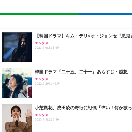
【韓国ドラマ】キム・テリ×オ・ジョンセ『悪鬼
エンタメ
2023.7.6(木) 8:45
韓国ドラマ『二十五、二十一』あらすじ・感想 
エンタメ
2022.2.26(土) 9:54
小芝風花、成田凌の奇行に戦慄「怖い！何か祓っ
エンタメ
2023.7.8(土) 9:36