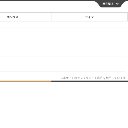
MENU
CLOSE
エンタメ
ライフ
スマートフォン
ガジェット・ツール
その他
映画・ドラマ
韓国・芸能
グルメ
スポーツ
ショッピング
ブログ
その他