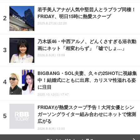
若手美人アナが人気中堅芸人とラブラブ同棲！
FRIDAY、明日15時に熱愛スクープ
2025.8.27(水) 22:20
乃木坂46・中西アルノ、どんくさすぎる浴衣動
画にネット「相変わらず」「嘘でしょ…」
2026.8.6(木) 15:09
BIGBANG・SOL夫妻、久々の2SHOTに視線集
中！結婚式にともに出席、カリスマ性溢れる姿
に注目
2025.10.12(日) 17:47
FRIDAYが熱愛スクープ予告！大河女優とシン
ガーソングライター組み合わせにネットで憶測
広がる
2026.8.6(木) 13:00