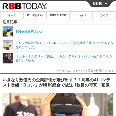
MENU
CLOSE
ホーム
IT・デジタル
SPEED TEST
エンタメ
ライフ
ホーム
注目記事
IT・デジタル
10G光回線導入レポ
IT・デジタルTOP
スマートフォン
SPEED TEST
ドリフの名作“雷様”にSixTONESジェシーが初挑戦「夢の中にいるよう
な気分でした」
ネタ
ガジェット・ツール
エンタメ
オカルトミステリー『悪鬼』 キム・テリ＆オ・ジョンセがドラマの
ショッピング
その他
見どころ語る
エンタメTOP
映画・ドラマ
ライフ
韓流・K-POP
韓国・芸能
ライフTOP
グルメ
リリース一覧
いきなり数億円の企業評価が飛び出す？！高専のAIコンテ
音楽
スポーツ
ペット
ショッピング
スト番組「Dコン」がNHK総合で放送 1枚目の写真・画像
プッシュ通知の停止方法
グラビア
ブログ
その他
ショッピング
その他